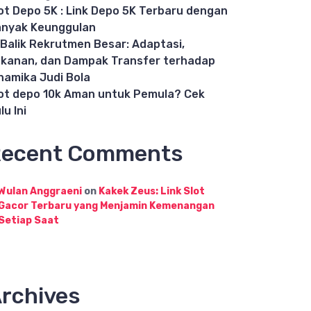
ot Depo 5K : Link Depo 5K Terbaru dengan
nyak Keunggulan
 Balik Rekrutmen Besar: Adaptasi,
kanan, dan Dampak Transfer terhadap
namika Judi Bola
ot depo 10k Aman untuk Pemula? Cek
lu Ini
ecent Comments
Wulan Anggraeni
on
Kakek Zeus: Link Slot
Gacor Terbaru yang Menjamin Kemenangan
Setiap Saat
rchives