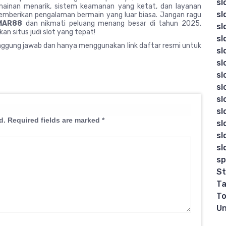
sl
rmainan menarik, sistem keamanan yang ketat, dan layanan
sl
memberikan pengalaman bermain yang luar biasa. Jangan ragu
MAR88
dan nikmati peluang menang besar di tahun 2025.
sl
 situs judi slot yang tepat!
sl
nggung jawab dan hanya menggunakan link daftar resmi untuk
sl
sl
sl
sl
sl
sl
d.
Required fields are marked
*
sl
sl
sl
s
St
Ta
To
Un