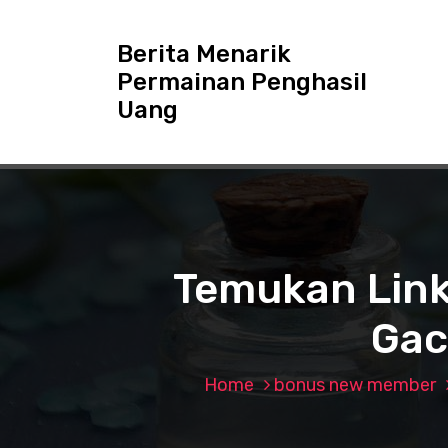
S
k
Berita Menarik
i
p
Permainan Penghasil
t
Uang
o
c
o
n
t
e
n
Temukan Link
t
Gac
Home
bonus new member