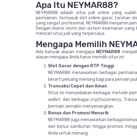
Apa Itu NEYMAR88?
NEYMAR88 adalah situs judi online yang sudah 
permainan, termasuk slot online gacor, taruhan ol
yang sangat profesional, NEYMAR88 menjamin pen
Dengan lisensi resmi dan sistem keamanan yang ke
mencari situs judi yang terpercaya.
Mengapa Memilih NEYM
Ada banyak alasan mengapa
NEYMAR88
menjadi
alasan mengapa Anda harus memilih situs ini:
Slot Gacor dengan RTP Tinggi
NEYMAR88 menawarkan berbagai permainan s
berarti peluang menang bagi para pemain jauh 
Transaksi Cepat dan Aman
Situs ini menyediakan berbagai metode pe
wallet, dan berbagai cryptocurrency. Tra
bermain semakin menyenangkan.
Bonus dan Promosi Menarik
NEYMAR88 juga menawarkan berbagai bonus 
dari bonus sambutan hingga promosi ming
Anda untuk menang.