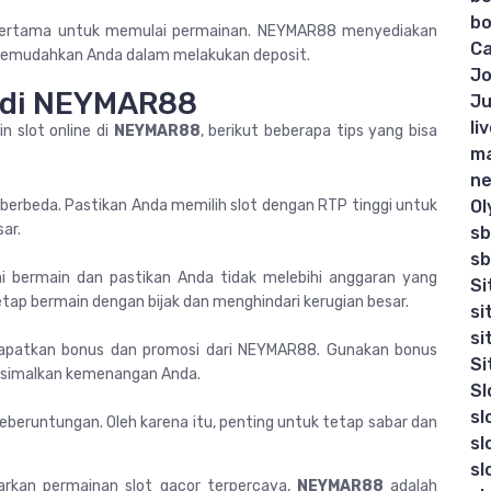
bo
n pertama untuk memulai permainan. NEYMAR88 menyediakan
Ca
memudahkan Anda dalam melakukan deposit.
Jo
r di NEYMAR88
Ju
li
 slot online di
NEYMAR88
, berikut beberapa tips yang bisa
ma
n
Ol
 berbeda. Pastikan Anda memilih slot dengan RTP tinggi untuk
ar.
sb
s
 bermain dan pastikan Anda tidak melebihi anggaran yang
Si
tap bermain dengan bijak dan menghindari kerugian besar.
si
si
patkan bonus dan promosi dari NEYMAR88. Gunakan bonus
Si
ksimalkan kemenangan Anda.
Sl
sl
keberuntungan. Oleh karena itu, penting untuk tetap sabar dan
sl
sl
arkan permainan slot gacor terpercaya,
NEYMAR88
adalah