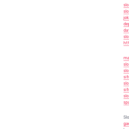
sl
slo
jo
de
da
slo
ht
ma
sl
slo
sit
sl
sit
sl
sp
Sl
ga