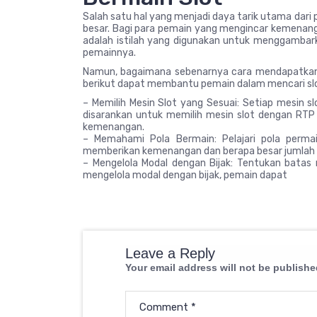
Salah satu hal yang menjadi daya tarik utama dar
besar. Bagi para pemain yang mengincar kemenangan
adalah istilah yang digunakan untuk menggamba
pemainnya.
Namun, bagaimana sebenarnya cara mendapatkan 
berikut dapat membantu pemain dalam mencari sl
– Memilih Mesin Slot yang Sesuai: Setiap mesin 
disarankan untuk memilih mesin slot dengan RTP 
kemenangan.
– Memahami Pola Bermain: Pelajari pola permai
memberikan kemenangan dan berapa besar jumlah 
– Mengelola Modal dengan Bijak: Tentukan batas
mengelola modal dengan bijak, pemain dapat
Leave a Reply
Your email address will not be publishe
Comment
*