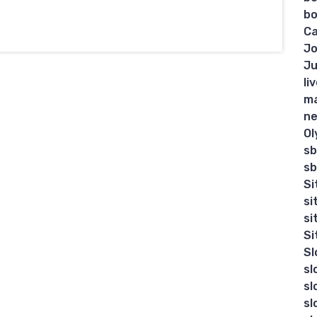
bo
Ca
Jo
Ju
li
ma
n
Ol
sb
s
Si
si
si
Si
Sl
sl
sl
sl