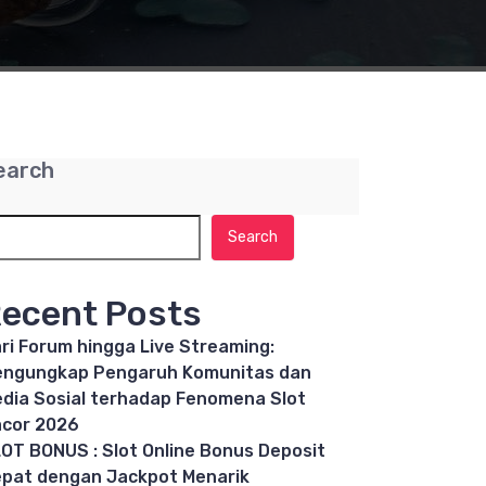
earch
Search
ecent Posts
ri Forum hingga Live Streaming:
ngungkap Pengaruh Komunitas dan
dia Sosial terhadap Fenomena Slot
cor 2026
OT BONUS : Slot Online Bonus Deposit
pat dengan Jackpot Menarik