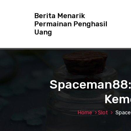
S
k
Berita Menarik
i
p
Permainan Penghasil
t
Uang
o
c
o
n
t
e
n
Spaceman88: 
t
Kem
Home
Slot
Space