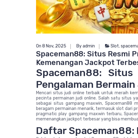
On 8 Nov, 2025
By admin
Slot
,
spacem
Spaceman88: Situs Resmi P
Kemenangan Jackpot Terbe
Spaceman88: Situs
Pengalaman Bermain J
Mencari situs judi online terbaik untuk meraih 
pecinta permainan judi online. Salah satu situs 
sebagai situs gampang maxwin, Spaceman88 
beragam permainan menarik, termasuk slot dari pr
pragmatic play gampang maxwin terbaru, Spac
memenangkan jackpot terbesar yang bisa membuat
Daftar Spaceman88: 