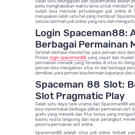
Salah satu keunggulan dari Spaceman88 adalah p
perlu menghabiskan waktu lama untuk mendaftar di
sudah bisa memulai petualangan judi online 
merupakan salah satu hal yang membuat Spaceman
sensasi bermain judi online yang seru dan mengunt
Login Spaceman88: A
Berbagai Permainan 
Setelah berhasil mendaftar, para pemain bisa d
Proses
login spaceman88
yang cepat dan mudah 
permainan menarik yang tersedia di situs ini. De
pemain bisa mengakses situs ini dari berbagai pe
demikian, para pemain bisa bermain kapanpun da
Spaceman 88 Slot: B
Slot Pragmatic Play
Salah satu daya tarik utama dari Spaceman88 adal
bisa menemukan berbagai pilihan permainan slot d
grafis yang menarik dan fitur bonus yang mengunt
kasino nyata langsung dari layar perangkat mere
pecinta permainan slot online.
Spaceman88 adalah situs judi online terbaik