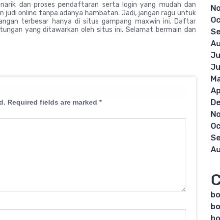
arik dan proses pendaftaran serta login yang mudah dan
N
n judi online tanpa adanya hambatan. Jadi, jangan ragu untuk
Oc
gan terbesar hanya di situs gampang maxwin ini. Daftar
ungan yang ditawarkan oleh situs ini. Selamat bermain dan
S
Au
Ju
Ju
Ma
Ap
D
d.
Required fields are marked
*
N
Oc
S
Au
C
b
bo
bo