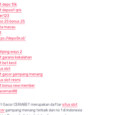
ot depo 10k
t deposit qris
ker123
po 25 bonus 25
ta macau
t
tps://depo5k.id/
hjong ways 2
ot garansi kekalahan
t bet kecil
us slot
ot gacor gampang menang
us slot resmi
ot bonus new member
aceman88
ot Gacor CERIABET merupakan daftar
situs slot
cor
gampang menang terbaik dan no 1 di Indonesia