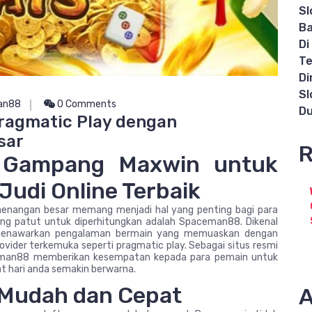
Sl
Ba
Di
Te
Di
Sl
an88
0 Comments
Du
ragmatic Play dengan
sar
R
 Gampang Maxwin untuk
udi Online Terbaik
kemenangan besar memang menjadi hal yang penting bagi para
yang patut untuk diperhitungkan adalah Spaceman88. Dikenal
menawarkan pengalaman bermain yang memuaskan dengan
ovider terkemuka seperti pragmatic play. Sebagai situs resmi
eman88 memberikan kesempatan kepada para pemain untuk
 hari anda semakin berwarna.
Mudah dan Cepat
A