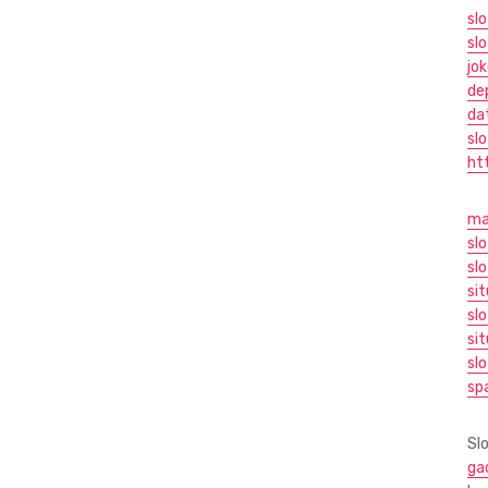
sl
slo
jo
de
da
slo
ht
ma
sl
slo
sit
sl
sit
sl
sp
Sl
ga