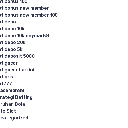
ot bonus 100
ot bonus new member
ot bonus new member 100
ot depo
ot depo 10k
ot depo 10k neymar88
ot depo 20k
ot depo 5k
ot deposit 5000
ot gacor
ot gacor hari ini
ot qris
ot777
paceman88
rategi Betting
ruhan Bola
to Slot
categorized