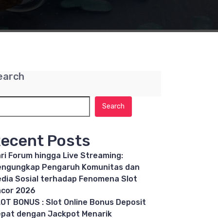
earch
Search
ecent Posts
ri Forum hingga Live Streaming:
ngungkap Pengaruh Komunitas dan
dia Sosial terhadap Fenomena Slot
cor 2026
OT BONUS : Slot Online Bonus Deposit
pat dengan Jackpot Menarik