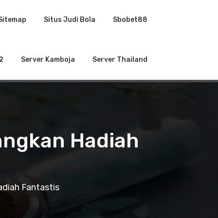
Sitemap
Situs Judi Bola
Sbobet88
2
Server Kamboja
Server Thailand
angkan Hadiah
diah Fantastis