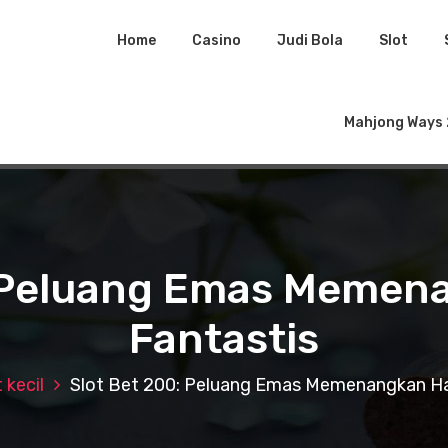
Home
Casino
Judi Bola
Slot
Mahjong Ways 
: Peluang Emas Memen
Fantastis
 kecil
Slot Bet 200: Peluang Emas Memenangkan Ha