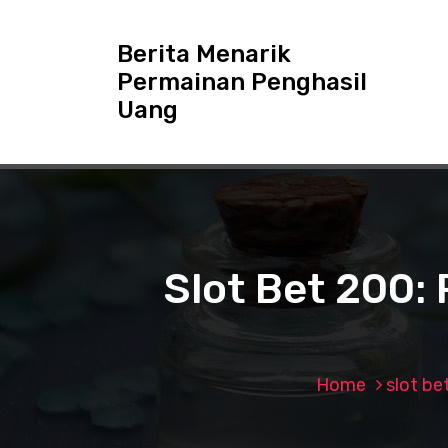
S
k
Berita Menarik
i
p
Permainan Penghasil
t
Uang
o
c
o
n
t
e
n
Slot Bet 200
t
Home
slot bet