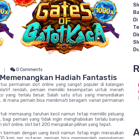
Sl
Ba
Di
Te
Di
Sl
Du
R
0 Comments
s Memenangkan Hadiah Fantastis
tus permainan slot online yang sangat populer di kalangan
elatif rendah, pemain memiliki kesempatan untuk meraih
o yang terlalu besar. Salah satu situs yang menyediakan
, di mana pemain bisa menikmati beragam varian permainan
ntuk memasang taruhan kecil namun tetap memiliki peluang
bagi pemain yang tidak ingin menghabiskan terlalu banyak
slot online, slot bet 200 merupakan pilihan yang tepat.
A
in bermain dengan uang kecil namun tetap ingin merasakan
200 koin per putaran, pemain bisa memperoleh pengalaman