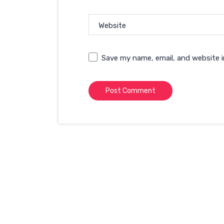
Website
Save my name, email, and website i