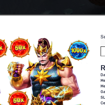
S
R
Da
Me
Me
Ga
SL
Ce