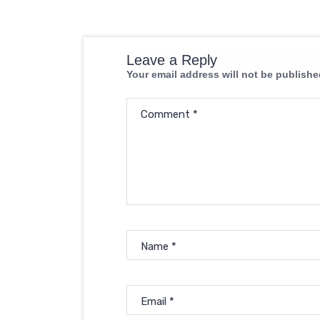
Leave a Reply
Your email address will not be publishe
Comment
*
Name
*
Email
*