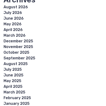
August 2026
July 2026
June 2026
May 2026
April 2026
March 2026
December 2025
November 2025
October 2025
September 2025
August 2025
July 2025
June 2025
May 2025
April 2025
March 2025
February 2025
January 2025