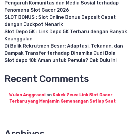
Pengaruh Komunitas dan Media Sosial terhadap
Fenomena Slot Gacor 2026
SLOT BONUS : Slot Online Bonus Deposit Cepat
dengan Jackpot Menarik
Slot Depo 5K : Link Depo 5K Terbaru dengan Banyak
Keunggulan
Di Balik Rekrutmen Besar: Adaptasi, Tekanan, dan
Dampak Transfer terhadap Dinamika Judi Bola
Slot depo 10k Aman untuk Pemula? Cek Dulu Ini
Recent Comments
Wulan Anggraeni
on
Kakek Zeus: Link Slot Gacor
Terbaru yang Menjamin Kemenangan Setiap Saat
Archives