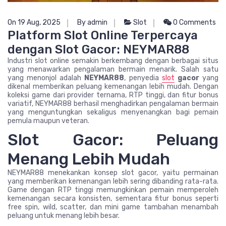
On 19 Aug, 2025
By admin
Slot
0 Comments
Platform Slot Online Terpercaya
dengan Slot Gacor: NEYMAR88
Industri slot online semakin berkembang dengan berbagai situs
yang menawarkan pengalaman bermain menarik. Salah satu
yang menonjol adalah
NEYMAR88
, penyedia
slot
gacor
yang
dikenal memberikan peluang kemenangan lebih mudah. Dengan
koleksi game dari provider ternama, RTP tinggi, dan fitur bonus
variatif, NEYMAR88 berhasil menghadirkan pengalaman bermain
yang menguntungkan sekaligus menyenangkan bagi pemain
pemula maupun veteran.
Slot Gacor: Peluang
Menang Lebih Mudah
NEYMAR88 menekankan konsep slot gacor, yaitu permainan
yang memberikan kemenangan lebih sering dibanding rata-rata.
Game dengan RTP tinggi memungkinkan pemain memperoleh
kemenangan secara konsisten, sementara fitur bonus seperti
free spin, wild, scatter, dan mini game tambahan menambah
peluang untuk menang lebih besar.