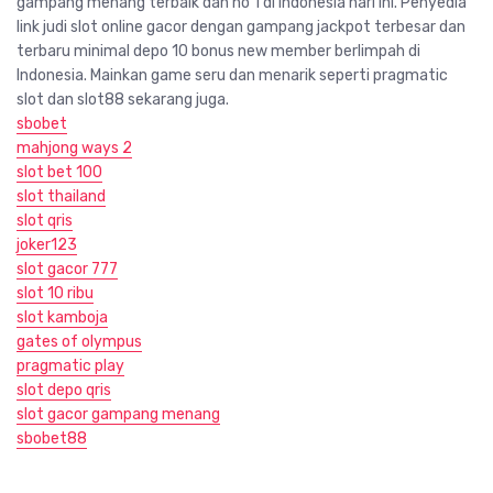
gampang menang terbaik dan no 1 di Indonesia hari ini. Penyedia
link judi slot online gacor dengan gampang jackpot terbesar dan
terbaru minimal depo 10 bonus new member berlimpah di
Indonesia. Mainkan game seru dan menarik seperti pragmatic
slot dan slot88 sekarang juga.
sbobet
mahjong ways 2
slot bet 100
slot thailand
slot qris
joker123
slot gacor 777
slot 10 ribu
slot kamboja
gates of olympus
pragmatic play
slot depo qris
slot gacor gampang menang
sbobet88