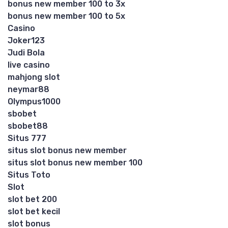
bonus new member 100 to 3x
bonus new member 100 to 5x
Casino
Joker123
Judi Bola
live casino
mahjong slot
neymar88
Olympus1000
sbobet
sbobet88
Situs 777
situs slot bonus new member
situs slot bonus new member 100
Situs Toto
Slot
slot bet 200
slot bet kecil
slot bonus