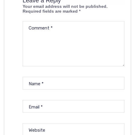
Leave a Reply
Your email address will not be published.
Required fields are marked
*
Comment
*
Name
*
Email
*
Website