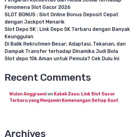
Fenomena Slot Gacor 2026
SLOT BONUS : Slot Online Bonus Deposit Cepat
dengan Jackpot Menarik
Slot Depo 5K : Link Depo 5K Terbaru dengan Banyak
Keunggulan
Di Balik Rekrutmen Besar: Adaptasi, Tekanan, dan
Dampak Transfer terhadap Dinamika Judi Bola
Slot depo 10k Aman untuk Pemula? Cek Dulu Ini
Recent Comments
Wulan Anggraeni
on
Kakek Zeus: Link Slot Gacor
Terbaru yang Menjamin Kemenangan Setiap Saat
Archives