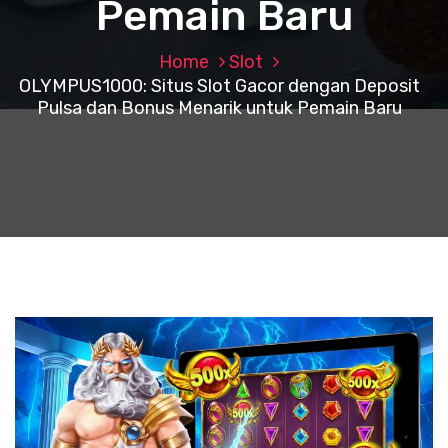
Pemain Baru
Home
Slot
OLYMPUS1000: Situs Slot Gacor dengan Deposit
Pulsa dan Bonus Menarik untuk Pemain Baru