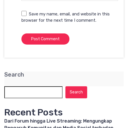
Save my name, email, and website in this
browser for the next time I comment.
Search
Search
Recent Posts
Dari Forum hingga Live Streaming: Mengungkap
Pengaruh Komunitas dan Media Sosial terhadap