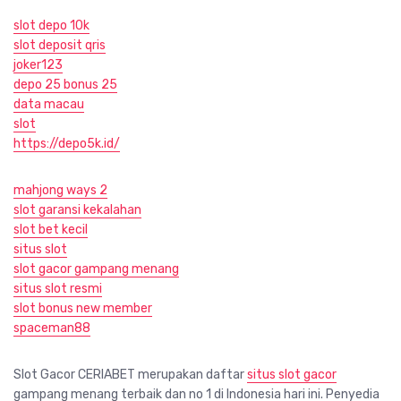
slot depo 10k
slot deposit qris
joker123
depo 25 bonus 25
data macau
slot
https://depo5k.id/
mahjong ways 2
slot garansi kekalahan
slot bet kecil
situs slot
slot gacor gampang menang
situs slot resmi
slot bonus new member
spaceman88
Slot Gacor CERIABET merupakan daftar
situs slot gacor
gampang menang terbaik dan no 1 di Indonesia hari ini. Penyedia