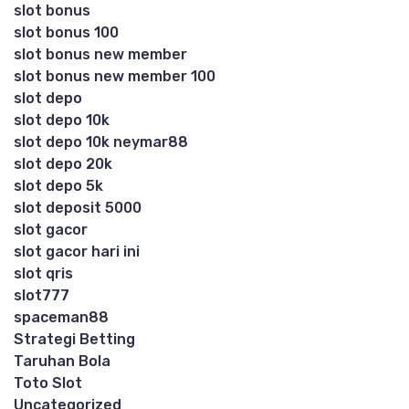
slot bonus
slot bonus 100
slot bonus new member
slot bonus new member 100
slot depo
slot depo 10k
slot depo 10k neymar88
slot depo 20k
slot depo 5k
slot deposit 5000
slot gacor
slot gacor hari ini
slot qris
slot777
spaceman88
Strategi Betting
Taruhan Bola
Toto Slot
Uncategorized