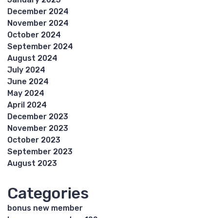
December 2024
November 2024
October 2024
September 2024
August 2024
July 2024
June 2024
May 2024
April 2024
December 2023
November 2023
October 2023
September 2023
August 2023
Categories
bonus new member