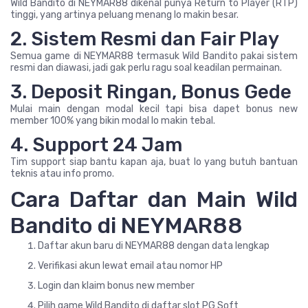
Wild Bandito di NEYMAR88 dikenal punya Return to Player (RTP)
tinggi, yang artinya peluang menang lo makin besar.
2. Sistem Resmi dan Fair Play
Semua game di NEYMAR88 termasuk Wild Bandito pakai sistem
resmi dan diawasi, jadi gak perlu ragu soal keadilan permainan.
3. Deposit Ringan, Bonus Gede
Mulai main dengan modal kecil tapi bisa dapet bonus new
member 100% yang bikin modal lo makin tebal.
4. Support 24 Jam
Tim support siap bantu kapan aja, buat lo yang butuh bantuan
teknis atau info promo.
Cara Daftar dan Main Wild
Bandito di NEYMAR88
Daftar akun baru di NEYMAR88 dengan data lengkap
Verifikasi akun lewat email atau nomor HP
Login dan klaim bonus new member
Pilih game Wild Bandito di daftar slot PG Soft