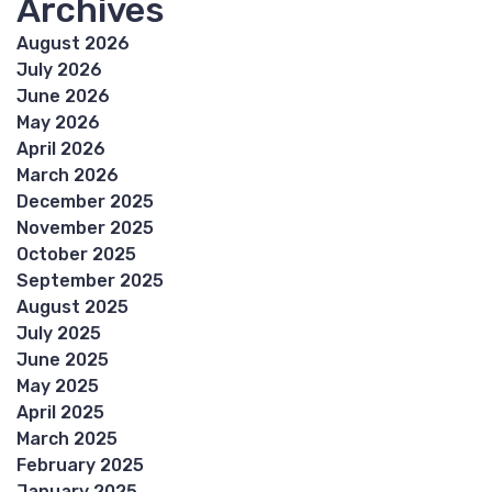
Archives
August 2026
July 2026
June 2026
May 2026
April 2026
March 2026
December 2025
November 2025
October 2025
September 2025
August 2025
July 2025
June 2025
May 2025
April 2025
March 2025
February 2025
January 2025