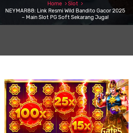
Home
Slot
NEYMAR88: Link Resmi Wild Bandito Gacor 2025
– Main Slot PG Soft Sekarang Juga!