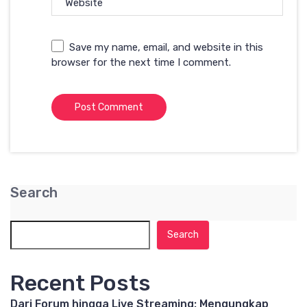
Website
Save my name, email, and website in this
browser for the next time I comment.
Search
Search
Recent Posts
Dari Forum hingga Live Streaming: Mengungkap