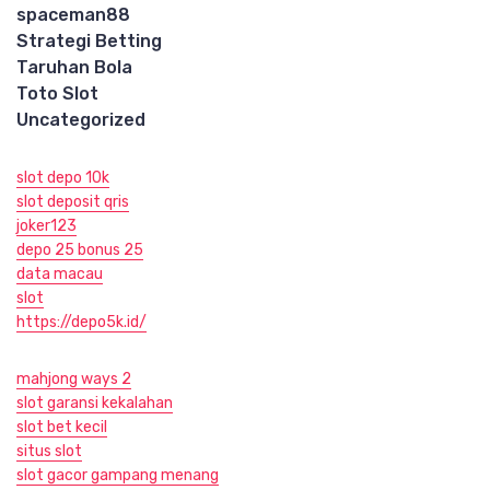
spaceman88
Strategi Betting
Taruhan Bola
Toto Slot
Uncategorized
slot depo 10k
slot deposit qris
joker123
depo 25 bonus 25
data macau
slot
https://depo5k.id/
mahjong ways 2
slot garansi kekalahan
slot bet kecil
situs slot
slot gacor gampang menang