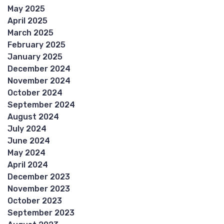
May 2025
April 2025
March 2025
February 2025
January 2025
December 2024
November 2024
October 2024
September 2024
August 2024
July 2024
June 2024
May 2024
April 2024
December 2023
November 2023
October 2023
September 2023