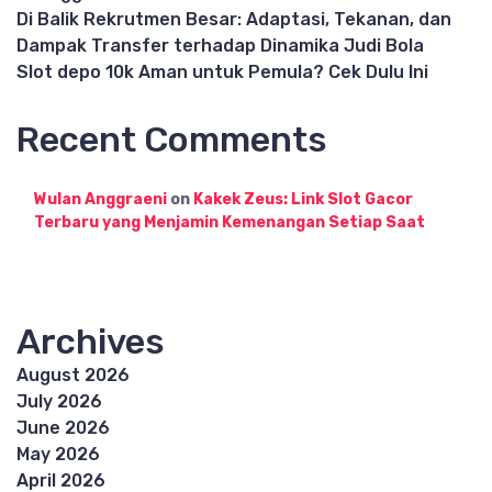
Di Balik Rekrutmen Besar: Adaptasi, Tekanan, dan
Dampak Transfer terhadap Dinamika Judi Bola
Slot depo 10k Aman untuk Pemula? Cek Dulu Ini
Recent Comments
Wulan Anggraeni
on
Kakek Zeus: Link Slot Gacor
Terbaru yang Menjamin Kemenangan Setiap Saat
Archives
August 2026
July 2026
June 2026
May 2026
April 2026