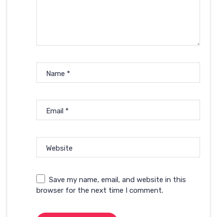
Name
*
Email
*
Website
Save my name, email, and website in this
browser for the next time I comment.