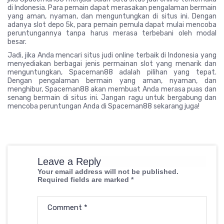
di Indonesia. Para pemain dapat merasakan pengalaman bermain
yang aman, nyaman, dan menguntungkan di situs ini. Dengan
adanya slot depo 5k, para pemain pemula dapat mulai mencoba
peruntungannya tanpa harus merasa terbebani oleh modal
besar.
Jadi, jika Anda mencari situs judi online terbaik di Indonesia yang
menyediakan berbagai jenis permainan slot yang menarik dan
menguntungkan, Spaceman88 adalah pilihan yang tepat.
Dengan pengalaman bermain yang aman, nyaman, dan
menghibur, Spaceman88 akan membuat Anda merasa puas dan
senang bermain di situs ini. Jangan ragu untuk bergabung dan
mencoba peruntungan Anda di Spaceman88 sekarang juga!
Leave a Reply
Your email address will not be published.
Required fields are marked
*
Comment
*