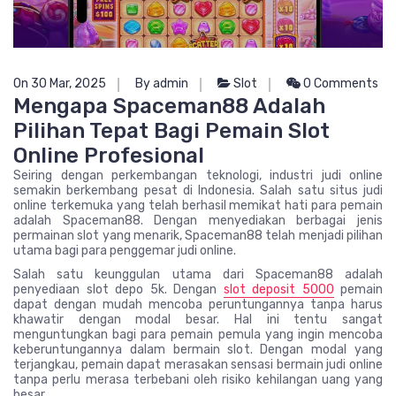
On 30 Mar, 2025
By admin
Slot
0 Comments
Mengapa Spaceman88 Adalah
Pilihan Tepat Bagi Pemain Slot
Online Profesional
Seiring dengan perkembangan teknologi, industri judi online
semakin berkembang pesat di Indonesia. Salah satu situs judi
online terkemuka yang telah berhasil memikat hati para pemain
adalah Spaceman88. Dengan menyediakan berbagai jenis
permainan slot yang menarik, Spaceman88 telah menjadi pilihan
utama bagi para penggemar judi online.
Salah satu keunggulan utama dari Spaceman88 adalah
penyediaan slot depo 5k. Dengan
slot deposit 5000
pemain
dapat dengan mudah mencoba peruntungannya tanpa harus
khawatir dengan modal besar. Hal ini tentu sangat
menguntungkan bagi para pemain pemula yang ingin mencoba
keberuntungannya dalam bermain slot. Dengan modal yang
terjangkau, pemain dapat merasakan sensasi bermain judi online
tanpa perlu merasa terbebani oleh risiko kehilangan uang yang
besar.