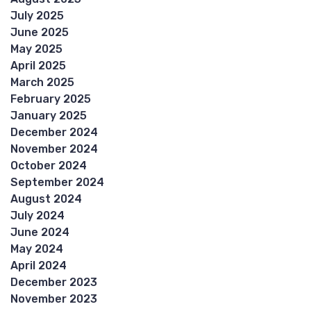
July 2025
June 2025
May 2025
April 2025
March 2025
February 2025
January 2025
December 2024
November 2024
October 2024
September 2024
August 2024
July 2024
June 2024
May 2024
April 2024
December 2023
November 2023