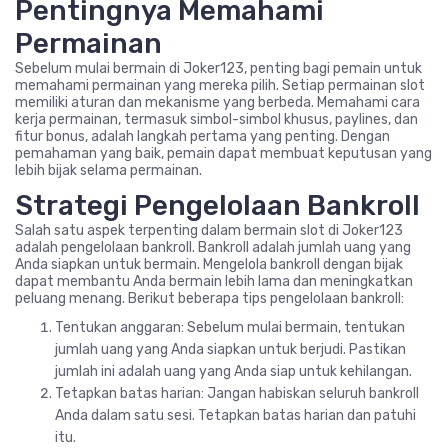
Pentingnya Memahami
Permainan
Sebelum mulai bermain di Joker123, penting bagi pemain untuk
memahami permainan yang mereka pilih. Setiap permainan slot
memiliki aturan dan mekanisme yang berbeda. Memahami cara
kerja permainan, termasuk simbol-simbol khusus, paylines, dan
fitur bonus, adalah langkah pertama yang penting. Dengan
pemahaman yang baik, pemain dapat membuat keputusan yang
lebih bijak selama permainan.
Strategi Pengelolaan Bankroll
Salah satu aspek terpenting dalam bermain slot di Joker123
adalah pengelolaan bankroll. Bankroll adalah jumlah uang yang
Anda siapkan untuk bermain. Mengelola bankroll dengan bijak
dapat membantu Anda bermain lebih lama dan meningkatkan
peluang menang. Berikut beberapa tips pengelolaan bankroll:
Tentukan anggaran: Sebelum mulai bermain, tentukan
jumlah uang yang Anda siapkan untuk berjudi. Pastikan
jumlah ini adalah uang yang Anda siap untuk kehilangan.
Tetapkan batas harian: Jangan habiskan seluruh bankroll
Anda dalam satu sesi. Tetapkan batas harian dan patuhi
itu.