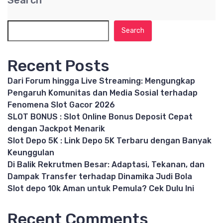
Search
Recent Posts
Dari Forum hingga Live Streaming: Mengungkap
Pengaruh Komunitas dan Media Sosial terhadap
Fenomena Slot Gacor 2026
SLOT BONUS : Slot Online Bonus Deposit Cepat
dengan Jackpot Menarik
Slot Depo 5K : Link Depo 5K Terbaru dengan Banyak
Keunggulan
Di Balik Rekrutmen Besar: Adaptasi, Tekanan, dan
Dampak Transfer terhadap Dinamika Judi Bola
Slot depo 10k Aman untuk Pemula? Cek Dulu Ini
Recent Comments