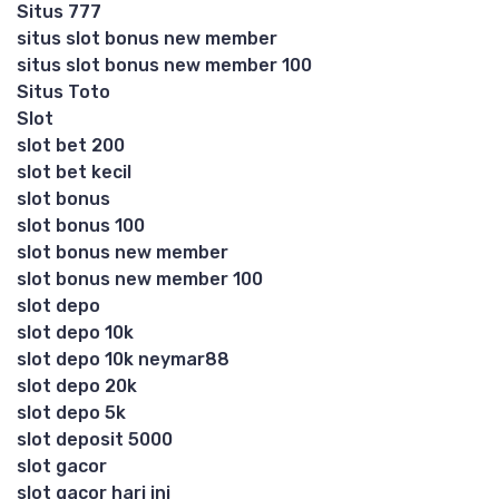
Situs 777
situs slot bonus new member
situs slot bonus new member 100
Situs Toto
Slot
slot bet 200
slot bet kecil
slot bonus
slot bonus 100
slot bonus new member
slot bonus new member 100
slot depo
slot depo 10k
slot depo 10k neymar88
slot depo 20k
slot depo 5k
slot deposit 5000
slot gacor
slot gacor hari ini