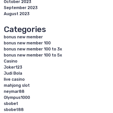
October 2023
September 2023
August 2023
Categories
bonus new member
bonus new member 100
bonus new member 100 to 3x
bonus new member 100 to 5x
Casino
Joker123
Judi Bola
live casino
mahjong slot
neymar88
Olympus1000
sbobet
sbobet88