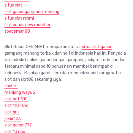
situs slot
slot gacor gampang menang
situs slot resmi
slot bonus new member
spaceman88
Slot Gacor CERIABET merupakan daftar
situs slot gacor
gampang menang terbaik dan no 1 di Indonesia hari ini. Penyedia
link judi slot online gacor dengan gampang jackpot terbesar dan
terbaru minimal depo 10 bonus new member berlimpah di
Indonesia. Mainkan game seru dan menarik seperti pragmatic
slot dan slot88 sekarang juga.
sbobet
mahjong ways 2
slot bet 100
slot thailand
slot qris
joker123
slot gacor 777
slot 10 ribu