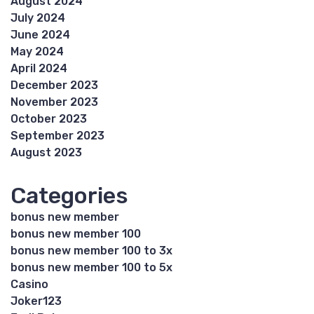
August 2024
July 2024
June 2024
May 2024
April 2024
December 2023
November 2023
October 2023
September 2023
August 2023
Categories
bonus new member
bonus new member 100
bonus new member 100 to 3x
bonus new member 100 to 5x
Casino
Joker123