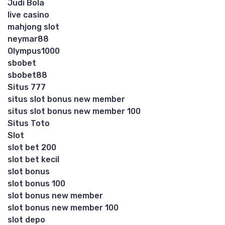
Judi Bola
live casino
mahjong slot
neymar88
Olympus1000
sbobet
sbobet88
Situs 777
situs slot bonus new member
situs slot bonus new member 100
Situs Toto
Slot
slot bet 200
slot bet kecil
slot bonus
slot bonus 100
slot bonus new member
slot bonus new member 100
slot depo