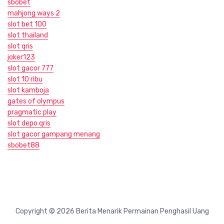
sbobet
mahjong ways 2
slot bet 100
slot thailand
slot qris
joker123
slot gacor 777
slot 10 ribu
slot kamboja
gates of olympus
pragmatic play
slot depo qris
slot gacor gampang menang
sbobet88
Copyright © 2026 Berita Menarik Permainan Penghasil Uang