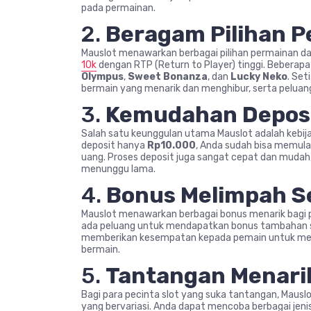
pada permainan.
2.
Beragam Pilihan P
Mauslot menawarkan berbagai pilihan permainan da
10k
dengan RTP (Return to Player) tinggi. Beberap
Olympus
,
Sweet Bonanza
, dan
Lucky Neko
. Se
bermain yang menarik dan menghibur, serta peluang
3.
Kemudahan Deposit
Salah satu keunggulan utama Mauslot adalah kebij
deposit hanya
Rp10.000
, Anda sudah bisa memula
uang. Proses deposit juga sangat cepat dan muda
menunggu lama.
4.
Bonus Melimpah S
Mauslot menawarkan berbagai bonus menarik bagi 
ada peluang untuk mendapatkan bonus tambahan se
memberikan kesempatan kepada pemain untuk me
bermain.
5.
Tantangan Menari
Bagi para pecinta slot yang suka tantangan, Maus
yang bervariasi. Anda dapat mencoba berbagai jenis