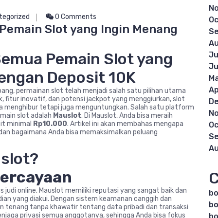
N
tegorized
0 Comments
Oc
Pemain Slot yang Ingin Menang
S
Au
Semua Pemain Slot yang
Ju
Ju
engan Deposit 10K
Ma
Ap
ang, permainan slot telah menjadi salah satu pilihan utama
fitur inovatif, dan potensi jackpot yang menggiurkan, slot
D
 menghibur tetapi juga menguntungkan. Salah satu platform
N
main slot adalah
Mauslot
. Di Mauslot, Anda bisa meraih
it minimal
Rp10.000
. Artikel ini akan membahas mengapa
Oc
t dan bagaimana Anda bisa memaksimalkan peluang
S
Au
slot?
ercayaan
C
judi online. Mauslot memiliki reputasi yang sangat baik dan
b
judian yang diakui. Dengan sistem keamanan canggih dan
bo
n tenang tanpa khawatir tentang data pribadi dan transaksi
jaga privasi semua anggotanya, sehingga Anda bisa fokus
bo