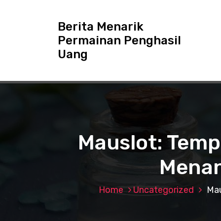
S
k
Berita Menarik
i
p
Permainan Penghasil
t
Uang
o
c
o
n
t
e
n
Mauslot: Temp
t
Menan
Home
Uncategorized
Mau