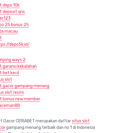
ot depo 10k
t deposit qris
ker123
po 25 bonus 25
ta macau
t
tps://depo5k.id/
hjong ways 2
ot garansi kekalahan
t bet kecil
us slot
ot gacor gampang menang
us slot resmi
ot bonus new member
aceman88
ot Gacor CERIABET merupakan daftar
situs slot
cor
gampang menang terbaik dan no 1 di Indonesia