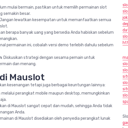
sl
elum mulai bermain, pastikan untuk memilih permainan slot
slo
g semakin besar.
jo
 Jangan lewatkan kesempatan untuk memanfaatkan semua
de
slot.
da
san berapa banyak uang yang bersedia Anda habiskan sebelum
slo
enangkan.
ht
nal permainan ini, cobalah versi demo terlebih dahulu sebelum
ma
n
: Diskusikan strategi dengan sesama pemain untuk
sl
ermain dan menang.
slo
di Mauslot
sit
sl
kan kesenangan tetapi juga berbagai keuntungan lainnya:
sit
es melalui perangkat mobile maupun desktop, memungkinkan
sl
aja.
sp
rikan di Mauslot sangat cepat dan mudah, sehingga Anda tidak
enangan Anda.
Sl
mainan di Mauslot disediakan oleh penyedia perangkat lunak
ga