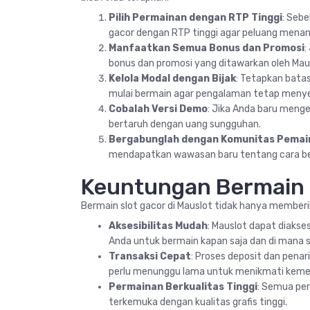
Pilih Permainan dengan RTP Tinggi
: Seb
gacor dengan RTP tinggi agar peluang menan
Manfaatkan Semua Bonus dan Promosi
:
bonus dan promosi yang ditawarkan oleh Mau
Kelola Modal dengan Bijak
: Tetapkan bata
mulai bermain agar pengalaman tetap meny
Cobalah Versi Demo
: Jika Anda baru menge
bertaruh dengan uang sungguhan.
Bergabunglah dengan Komunitas Pemai
mendapatkan wawasan baru tentang cara b
Keuntungan Bermain 
Bermain slot gacor di Mauslot tidak hanya memberi
Aksesibilitas Mudah
: Mauslot dapat diaks
Anda untuk bermain kapan saja dan di mana s
Transaksi Cepat
: Proses deposit dan pena
perlu menunggu lama untuk menikmati kem
Permainan Berkualitas Tinggi
: Semua per
terkemuka dengan kualitas grafis tinggi.