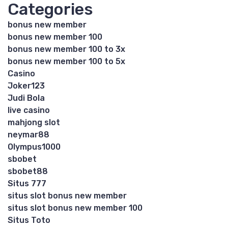
Categories
bonus new member
bonus new member 100
bonus new member 100 to 3x
bonus new member 100 to 5x
Casino
Joker123
Judi Bola
live casino
mahjong slot
neymar88
Olympus1000
sbobet
sbobet88
Situs 777
situs slot bonus new member
situs slot bonus new member 100
Situs Toto