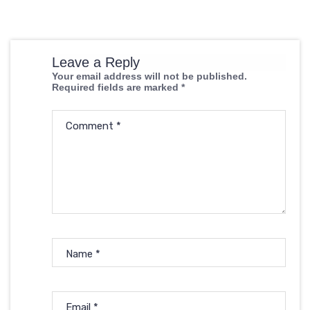
Leave a Reply
Your email address will not be published.
Required fields are marked
*
Comment
*
Name
*
Email
*