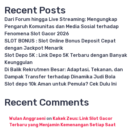
Recent Posts
Dari Forum hingga Live Streaming: Mengungkap
Pengaruh Komunitas dan Media Sosial terhadap
Fenomena Slot Gacor 2026
SLOT BONUS : Slot Online Bonus Deposit Cepat
dengan Jackpot Menarik
Slot Depo 5K : Link Depo 5K Terbaru dengan Banyak
Keunggulan
Di Balik Rekrutmen Besar: Adaptasi, Tekanan, dan
Dampak Transfer terhadap Dinamika Judi Bola
Slot depo 10k Aman untuk Pemula? Cek Dulu Ini
Recent Comments
Wulan Anggraeni
on
Kakek Zeus: Link Slot Gacor
Terbaru yang Menjamin Kemenangan Setiap Saat