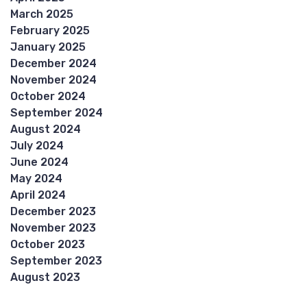
March 2025
February 2025
January 2025
December 2024
November 2024
October 2024
September 2024
August 2024
July 2024
June 2024
May 2024
April 2024
December 2023
November 2023
October 2023
September 2023
August 2023