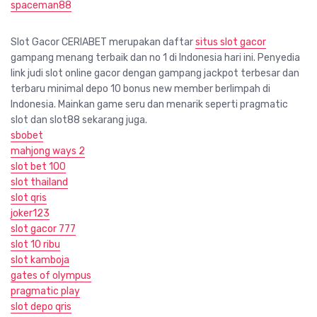
spaceman88
Slot Gacor CERIABET merupakan daftar
situs slot gacor
gampang menang terbaik dan no 1 di Indonesia hari ini. Penyedia
link judi slot online gacor dengan gampang jackpot terbesar dan
terbaru minimal depo 10 bonus new member berlimpah di
Indonesia. Mainkan game seru dan menarik seperti pragmatic
slot dan slot88 sekarang juga.
sbobet
mahjong ways 2
slot bet 100
slot thailand
slot qris
joker123
slot gacor 777
slot 10 ribu
slot kamboja
gates of olympus
pragmatic play
slot depo qris