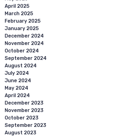
April 2025
March 2025
February 2025
January 2025
December 2024
November 2024
October 2024
September 2024
August 2024
July 2024
June 2024
May 2024
April 2024
December 2023
November 2023
October 2023
September 2023
August 2023