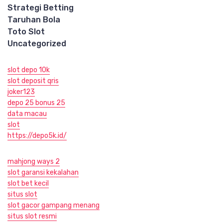
Strategi Betting
Taruhan Bola
Toto Slot
Uncategorized
slot depo 10k
slot deposit qris
joker123
depo 25 bonus 25
data macau
slot
https://depo5k.id/
mahjong ways 2
slot garansi kekalahan
slot bet kecil
situs slot
slot gacor gampang menang
situs slot resmi