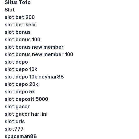
Situs Toto
Slot
slot bet 200
slot bet kecil
slot bonus
slot bonus 100
slot bonus new member
slot bonus new member 100
slot depo
slot depo 10k
slot depo 10k neymar88
slot depo 20k
slot depo 5k
slot deposit 5000
slot gacor
slot gacor hari ini
slot qris
slot777
spaceman88