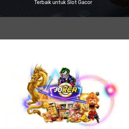
Terbaik untuk Slot Gacor