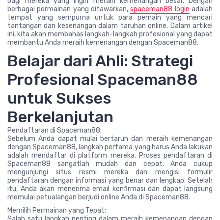
bagi mereka yang ingin meraih kemenangan besar. Dengan
berbagai permainan yang ditawarkan,
spaceman88 login
adalah
tempat yang sempurna untuk para pemain yang mencari
tantangan dan kesenangan dalam taruhan online. Dalam artikel
ini, kita akan membahas langkah-langkah profesional yang dapat
membantu Anda meraih kemenangan dengan Spaceman88.
Belajar dari Ahli: Strategi
Profesional Spaceman88
untuk Sukses
Berkelanjutan
Pendaftaran di Spaceman88:
Sebelum Anda dapat mulai bertaruh dan meraih kemenangan
dengan Spaceman88, langkah pertama yang harus Anda lakukan
adalah mendaftar di platform mereka. Proses pendaftaran di
Spaceman88 sangatlah mudah dan cepat. Anda cukup
mengunjungi situs resmi mereka dan mengisi formulir
pendaftaran dengan informasi yang benar dan lengkap. Setelah
itu, Anda akan menerima email konfirmasi dan dapat langsung
memulai petualangan berjudi online Anda di Spaceman88.
Memilih Permainan yang Tepat:
Salah satu langkah penting dalam meraih kemenangan dengan