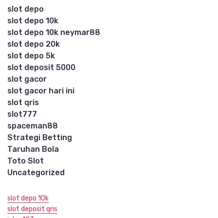
slot depo
slot depo 10k
slot depo 10k neymar88
slot depo 20k
slot depo 5k
slot deposit 5000
slot gacor
slot gacor hari ini
slot qris
slot777
spaceman88
Strategi Betting
Taruhan Bola
Toto Slot
Uncategorized
slot depo 10k
slot deposit qris