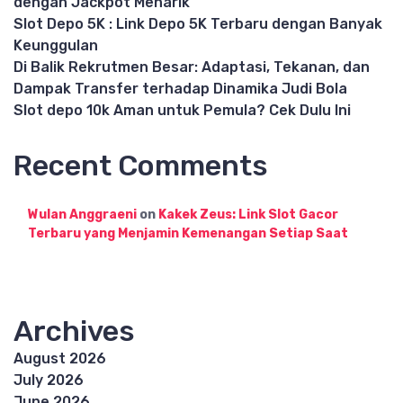
dengan Jackpot Menarik
Slot Depo 5K : Link Depo 5K Terbaru dengan Banyak
Keunggulan
Di Balik Rekrutmen Besar: Adaptasi, Tekanan, dan
Dampak Transfer terhadap Dinamika Judi Bola
Slot depo 10k Aman untuk Pemula? Cek Dulu Ini
Recent Comments
Wulan Anggraeni
on
Kakek Zeus: Link Slot Gacor
Terbaru yang Menjamin Kemenangan Setiap Saat
Archives
August 2026
July 2026
June 2026