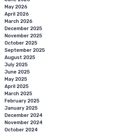
May 2026
April 2026
March 2026
December 2025
November 2025
October 2025
September 2025
August 2025
July 2025
June 2025
May 2025
April 2025
March 2025
February 2025
January 2025
December 2024
November 2024
October 2024