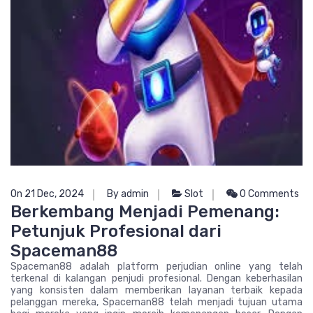
On 21 Dec, 2024
By admin
Slot
0 Comments
Berkembang Menjadi Pemenang:
Petunjuk Profesional dari
Spaceman88
Spaceman88 adalah platform perjudian online yang telah
terkenal di kalangan penjudi profesional. Dengan keberhasilan
yang konsisten dalam memberikan layanan terbaik kepada
pelanggan mereka, Spaceman88 telah menjadi tujuan utama