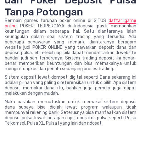
Tanpa Potongan
Bermain games taruhan poker online di SITUS
daftar game
online
POKER TERPERCAYA di Indonesia pasti memberikan
keuntungan dalam beberapa hal. Satu diantaranya ialah
keunggulan dalam soal sistem trading yang tersedia. Ada
beberapa penawaran yang menarik, diantaranya beragam
website judi POKER ONLINE yang tawarkan deposit dana dan
deposit pulsa, lebih-lebih lagi bila dapat mendaftarkan di website
bandar judi sah terpercaya. Sistem trading deposit ini benar-
benar memberikan keuntungan dan bisa memakainya untuk
mengirit ongkos dan penalti sepanjang proses trading.
Sistem deposit lewat dompet digital seperti Dana sekarang ini
adalah pilihan yang paling direferensikan untuk dipilih. Apa sistem
deposit memakai dana itu, bahkan juga pemula juga dapat
melakukan dengan mudah.
Maka pastikan memutuskan untuk memakai sistem deposit
dana supaya bisa diolah lewat program walaupun tidak
mempunyai rekening bank. Seterusnya bisa manfaatkan sistem
deposit pulsa lewat beragam opsi operator pulsa seperti Pulsa
Telkomsel, Pulsa XL, Pulsa I yang lain dan ndosat.