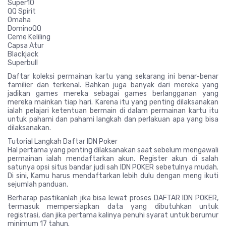
Super10
QQ Spirit
Omaha
DominoQQ
Ceme Keliling
Capsa Atur
Blackjack
Superbull
Daftar koleksi permainan kartu yang sekarang ini benar-benar
familier dan terkenal. Bahkan juga banyak dari mereka yang
jadikan games mereka sebagai games berlangganan yang
mereka mainkan tiap hari. Karena itu yang penting dilaksanakan
ialah pelajari ketentuan bermain di dalam permainan kartu itu
untuk pahami dan pahami langkah dan perlakuan apa yang bisa
dilaksanakan.
Tutorial Langkah Daftar IDN Poker
Hal pertama yang penting dilaksanakan saat sebelum mengawali
permainan ialah mendaftarkan akun. Register akun di salah
satunya opsi situs bandar judi sah IDN POKER sebetulnya mudah.
Di sini, Kamu harus mendaftarkan lebih dulu dengan meng ikuti
sejumlah panduan.
Berharap pastikanlah jika bisa lewat proses DAFTAR IDN POKER,
termasuk mempersiapkan data yang dibutuhkan untuk
registrasi, dan jika pertama kalinya penuhi syarat untuk berumur
minimum 17 tahun.