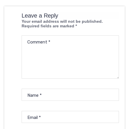
Leave a Reply
Your email address will not be published.
Required fields are marked
*
Comment
*
Name
*
Email
*