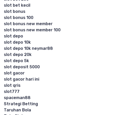
slot bet kecil
slot bonus
slot bonus 100
slot bonus new member
slot bonus new member 100
slot depo
slot depo 10k
slot depo 10k neymar88
slot depo 20k
slot depo 5k
slot deposit 5000
slot gacor
slot gacor hari ini
slot qris
slot777
spaceman88
Strategi Betting
Taruhan Bola