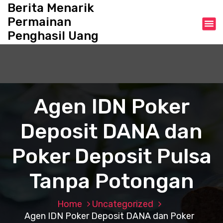
S
Berita Menarik
k
Permainan
i
Penghasil Uang
p
t
o
c
o
n
Agen IDN Poker
t
e
Deposit DANA dan
n
t
Poker Deposit Pulsa
Tanpa Potongan
Home
Uncategorized
Agen IDN Poker Deposit DANA dan Poker