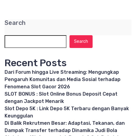
Search
Search
Recent Posts
Dari Forum hingga Live Streaming: Mengungkap
Pengaruh Komunitas dan Media Sosial terhadap
Fenomena Slot Gacor 2026
SLOT BONUS : Slot Online Bonus Deposit Cepat
dengan Jackpot Menarik
Slot Depo 5K : Link Depo 5K Terbaru dengan Banyak
Keunggulan
Di Balik Rekrutmen Besar: Adaptasi, Tekanan, dan
Dampak Transfer terhadap Dinamika Judi Bola