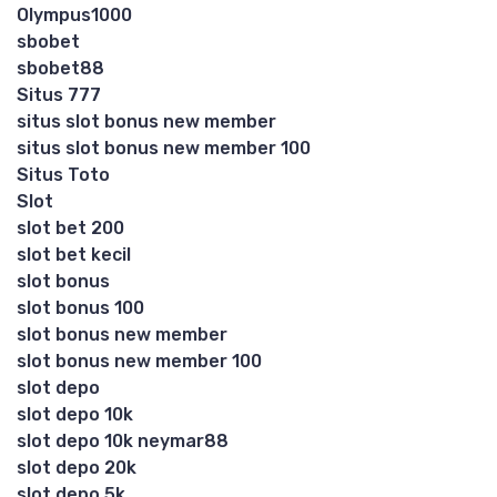
Olympus1000
sbobet
sbobet88
Situs 777
situs slot bonus new member
situs slot bonus new member 100
Situs Toto
Slot
slot bet 200
slot bet kecil
slot bonus
slot bonus 100
slot bonus new member
slot bonus new member 100
slot depo
slot depo 10k
slot depo 10k neymar88
slot depo 20k
slot depo 5k