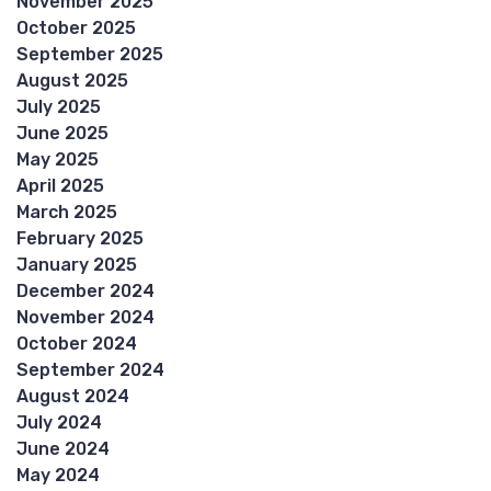
November 2025
October 2025
September 2025
August 2025
July 2025
June 2025
May 2025
April 2025
March 2025
February 2025
January 2025
December 2024
November 2024
October 2024
September 2024
August 2024
July 2024
June 2024
May 2024