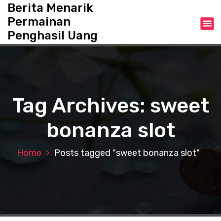
S
Berita Menarik
k
Permainan
i
Penghasil Uang
p
t
o
c
o
n
Tag Archives: sweet
t
e
bonanza slot
n
t
Home
Posts tagged "sweet bonanza slot"