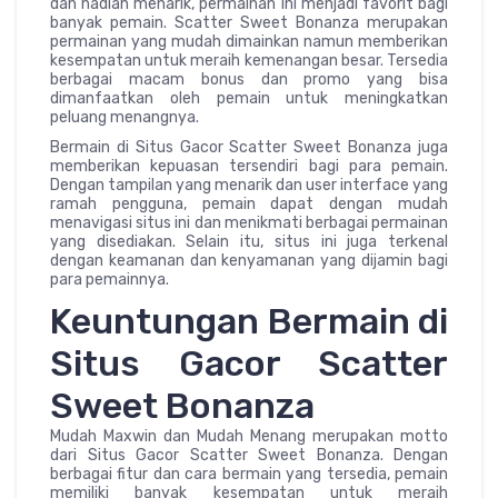
dan hadiah menarik, permainan ini menjadi favorit bagi
banyak pemain. Scatter Sweet Bonanza merupakan
permainan yang mudah dimainkan namun memberikan
kesempatan untuk meraih kemenangan besar. Tersedia
berbagai macam bonus dan promo yang bisa
dimanfaatkan oleh pemain untuk meningkatkan
peluang menangnya.
Bermain di Situs Gacor Scatter Sweet Bonanza juga
memberikan kepuasan tersendiri bagi para pemain.
Dengan tampilan yang menarik dan user interface yang
ramah pengguna, pemain dapat dengan mudah
menavigasi situs ini dan menikmati berbagai permainan
yang disediakan. Selain itu, situs ini juga terkenal
dengan keamanan dan kenyamanan yang dijamin bagi
para pemainnya.
Keuntungan Bermain di
Situs Gacor Scatter
Sweet Bonanza
Mudah Maxwin dan Mudah Menang merupakan motto
dari Situs Gacor Scatter Sweet Bonanza. Dengan
berbagai fitur dan cara bermain yang tersedia, pemain
memiliki banyak kesempatan untuk meraih