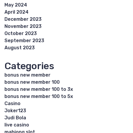
May 2024
April 2024
December 2023
November 2023
October 2023
September 2023
August 2023
Categories
bonus new member
bonus new member 100
bonus new member 100 to 3x
bonus new member 100 to 5x
Casino
Joker123
Judi Bola
live casino
mahjong slot