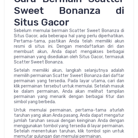
Sweet Bonanza di
Situs Gacor
Sebelum memulai bermain Scatter Sweet Bonanza di
Situs Gacor, ada beberapa hal yang perlu diperhatikan.
Pertama-tama, pastikan Anda telah memiliki akun
resmi di situs ini. Dengan mendaftarkan diri dan
membuat akun, Anda dapat mengakses berbagai
permainan yang disediakan oleh Situs Gacor, termasuk
Scatter Sweet Bonanza.
Setelah memiliki akun, langkah selanjutnya adalah
memilih permainan Scatter Sweet Bonanza dari daftar
permainan yang tersedia. Pada layar utama, cari dan
klik permainan tersebut untuk memulai. Setelah masuk
ke dalam permainan, Anda akan melihat tampilan
permainan yang menarik dengan berbagai fitur dan
simbol yang berbeda.
Untuk memulai permainan, pertama-tama aturlah
taruhan yang akan Anda pasang. Anda dapat mengatur
jumlah taruhan sesuai dengan keinginan Anda dengan
menggunakan tombol yang tersedia di layar permainan.
Setelah menentukan taruhan, klik tombol spin untuk
memutar gulungan dan memulai permainan.