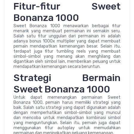
Fitur-fitur Sweet
Bonanza 1000
Sweet Bonanza 1000 menawarkan berbagai fitur
menarik yang membuat permainan ini semakin seru.
Salah satu fitur unggulan dari permainan ini adalah
adanya bonus 1000x multiplier yang dapat membuat
pemain mendapatkan kemenangan besar. Selain itu,
terdapat juga fitur tumbling reels yang membuat
simbol-simbol yang menang akan menghilang dan
digantikan oleh simbol lain, memberikan peluang untuk
mendapatkan kemenangan secara beruntun.
Strategi Bermain
Sweet Bonanza 1000
Untuk dapat memenangkan permainan Sweet
Bonanza 1000, pemain harus memiliki strategi yang
baik. Salah satu strategi yang dapat digunakan adalah
dengan memperhatikan simbol-simbol yang muncul
dan mencoba untuk mendapatkan kombinasi simbol
yang menguntungkan. Selain itu, pemain juga dapat
menggunakan fitur autoplay untuk memudahkan
permainan dan meningkatkan peluang kemenangan.