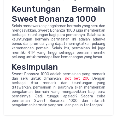
Keuntungan Bermain
Sweet Bonanza 1000
Selain menawarkan pengalaman bermain yang seru dan
mengasyikkan, Sweet Bonanza 1000 juga memberikan
berbagai keuntungan bagi para pemainnya. Salah satu
keuntungan bermain permainan ini adalah adanya
bonus dan promosi yang dapat meningkatkan peluang
kemenangan pemain. Selain itu, permainan ini juga
memiliki RTP yang tinggi sehingga pemain memiliki
peluang untuk mendapatkan kemenangan yang besar.
Kesimpulan
Sweet Bonanza 1000 adalah permainan yang menarik
dan seru untuk dimainkan.
slot bet 200
Dengan
berbagai fitur menarik dan keuntungan yang
ditawarkan, permainan ini pastinya akan memberikan
pengalaman bermain yang mengasyikkan bagi para
pemainnya. Jadi, tunggu apalagi? Segera coba
permainan Sweet Bonanza 1000 dan nikmati
pengalaman bermain yang seru dan penuh tantangan!