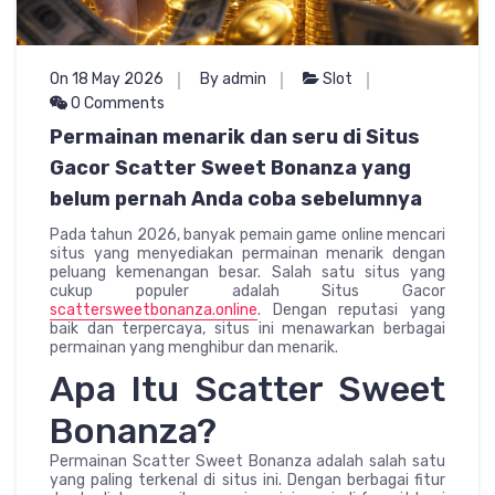
On 18 May 2026
By admin
Slot
0 Comments
Permainan menarik dan seru di Situs
Gacor Scatter Sweet Bonanza yang
belum pernah Anda coba sebelumnya
Pada tahun 2026, banyak pemain game online mencari
situs yang menyediakan permainan menarik dengan
peluang kemenangan besar. Salah satu situs yang
cukup populer adalah Situs Gacor
scattersweetbonanza.online
. Dengan reputasi yang
baik dan terpercaya, situs ini menawarkan berbagai
permainan yang menghibur dan menarik.
Apa Itu Scatter Sweet
Bonanza?
Permainan Scatter Sweet Bonanza adalah salah satu
yang paling terkenal di situs ini. Dengan berbagai fitur