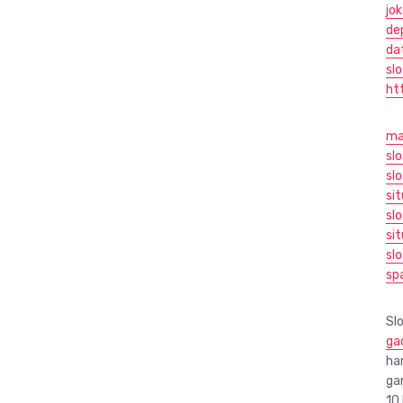
jo
de
da
slo
ht
ma
sl
slo
sit
sl
sit
sl
sp
Sl
ga
har
ga
10