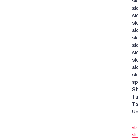
sl
sl
sl
sl
sl
sl
sl
sl
sl
sl
sl
s
St
Ta
To
Un
sl
slo