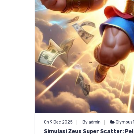
On 9 Dec 2025
By admin
Olympus
Simulasi Zeus Super Scatter: P