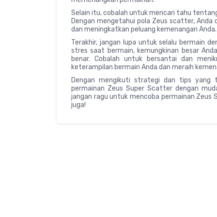
Selain itu, cobalah untuk mencari tahu tenta
Dengan mengetahui pola Zeus scatter, Anda d
dan meningkatkan peluang kemenangan Anda.
Terakhir, jangan lupa untuk selalu bermain 
stres saat bermain, kemungkinan besar And
benar. Cobalah untuk bersantai dan meni
keterampilan bermain Anda dan meraih kemena
Dengan mengikuti strategi dan tips yang
permainan Zeus Super Scatter dengan mud
jangan ragu untuk mencoba permainan Zeus S
juga!