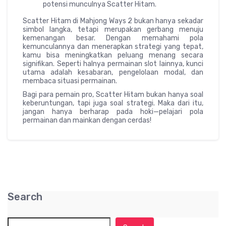
potensi munculnya Scatter Hitam.
Scatter Hitam di Mahjong Ways 2 bukan hanya sekadar
simbol langka, tetapi merupakan gerbang menuju
kemenangan besar. Dengan memahami pola
kemunculannya dan menerapkan strategi yang tepat,
kamu bisa meningkatkan peluang menang secara
signifikan. Seperti halnya permainan slot lainnya, kunci
utama adalah kesabaran, pengelolaan modal, dan
membaca situasi permainan.
Bagi para pemain pro, Scatter Hitam bukan hanya soal
keberuntungan, tapi juga soal strategi. Maka dari itu,
jangan hanya berharap pada hoki—pelajari pola
permainan dan mainkan dengan cerdas!
Search