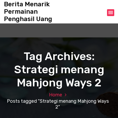
S
Berita Menarik
k
Permainan
i
Penghasil Uang
p
t
o
c
o
n
Tag Archives:
t
e
Strategi menang
n
t
Mahjong Ways 2
Home
Posts tagged "Strategi menang Mahjong Ways
2"