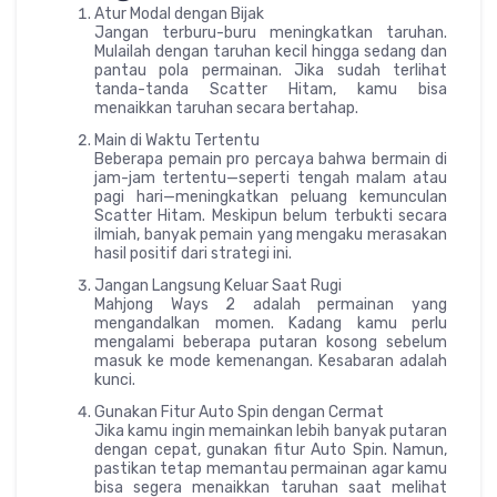
Atur Modal dengan Bijak
Jangan terburu-buru meningkatkan taruhan.
Mulailah dengan taruhan kecil hingga sedang dan
pantau pola permainan. Jika sudah terlihat
tanda-tanda Scatter Hitam, kamu bisa
menaikkan taruhan secara bertahap.
Main di Waktu Tertentu
Beberapa pemain pro percaya bahwa bermain di
jam-jam tertentu—seperti tengah malam atau
pagi hari—meningkatkan peluang kemunculan
Scatter Hitam. Meskipun belum terbukti secara
ilmiah, banyak pemain yang mengaku merasakan
hasil positif dari strategi ini.
Jangan Langsung Keluar Saat Rugi
Mahjong Ways 2 adalah permainan yang
mengandalkan momen. Kadang kamu perlu
mengalami beberapa putaran kosong sebelum
masuk ke mode kemenangan. Kesabaran adalah
kunci.
Gunakan Fitur Auto Spin dengan Cermat
Jika kamu ingin memainkan lebih banyak putaran
dengan cepat, gunakan fitur Auto Spin. Namun,
pastikan tetap memantau permainan agar kamu
bisa segera menaikkan taruhan saat melihat