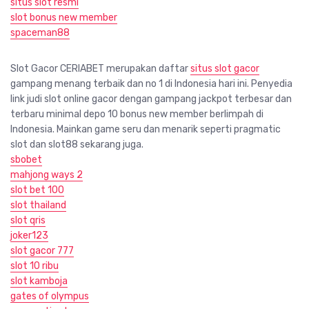
situs slot resmi
slot bonus new member
spaceman88
Slot Gacor CERIABET merupakan daftar
situs slot gacor
gampang menang terbaik dan no 1 di Indonesia hari ini. Penyedia
link judi slot online gacor dengan gampang jackpot terbesar dan
terbaru minimal depo 10 bonus new member berlimpah di
Indonesia. Mainkan game seru dan menarik seperti pragmatic
slot dan slot88 sekarang juga.
sbobet
mahjong ways 2
slot bet 100
slot thailand
slot qris
joker123
slot gacor 777
slot 10 ribu
slot kamboja
gates of olympus