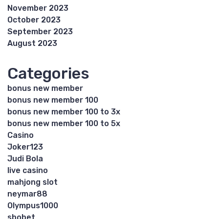
November 2023
October 2023
September 2023
August 2023
Categories
bonus new member
bonus new member 100
bonus new member 100 to 3x
bonus new member 100 to 5x
Casino
Joker123
Judi Bola
live casino
mahjong slot
neymar88
Olympus1000
sbobet