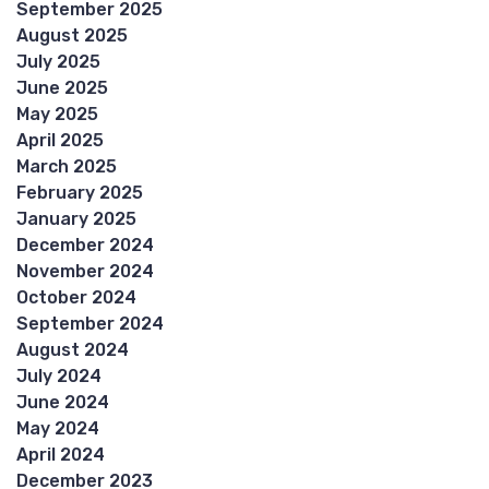
September 2025
August 2025
July 2025
June 2025
May 2025
April 2025
March 2025
February 2025
January 2025
December 2024
November 2024
October 2024
September 2024
August 2024
July 2024
June 2024
May 2024
April 2024
December 2023