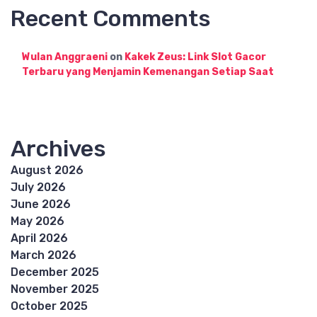
Recent Comments
Wulan Anggraeni
on
Kakek Zeus: Link Slot Gacor
Terbaru yang Menjamin Kemenangan Setiap Saat
Archives
August 2026
July 2026
June 2026
May 2026
April 2026
March 2026
December 2025
November 2025
October 2025