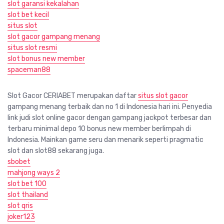
slot garansi kekalahan
slot bet kecil
situs slot
slot gacor gampang menang
situs slot resmi
slot bonus new member
spaceman88
Slot Gacor CERIABET merupakan daftar
situs slot gacor
gampang menang terbaik dan no 1 di Indonesia hari ini. Penyedia
link judi slot online gacor dengan gampang jackpot terbesar dan
terbaru minimal depo 10 bonus new member berlimpah di
Indonesia. Mainkan game seru dan menarik seperti pragmatic
slot dan slot88 sekarang juga.
sbobet
mahjong ways 2
slot bet 100
slot thailand
slot qris
joker123