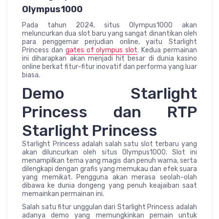
Olympus1000
Pada tahun 2024, situs Olympus1000 akan
meluncurkan dua slot baru yang sangat dinantikan oleh
para penggemar perjudian online, yaitu Starlight
Princess dan
gates of olympus slot
. Kedua permainan
ini diharapkan akan menjadi hit besar di dunia kasino
online berkat fitur-fitur inovatif dan performa yang luar
biasa.
Demo Starlight
Princess dan RTP
Starlight Princess
Starlight Princess adalah salah satu slot terbaru yang
akan diluncurkan oleh situs Olympus1000. Slot ini
menampilkan tema yang magis dan penuh warna, serta
dilengkapi dengan grafis yang memukau dan efek suara
yang memikat. Pengguna akan merasa seolah-olah
dibawa ke dunia dongeng yang penuh keajaiban saat
memainkan permainan ini.
Salah satu fitur unggulan dari Starlight Princess adalah
adanya demo yang memungkinkan pemain untuk