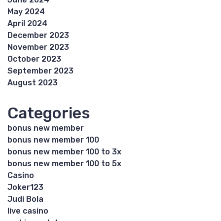
May 2024
April 2024
December 2023
November 2023
October 2023
September 2023
August 2023
Categories
bonus new member
bonus new member 100
bonus new member 100 to 3x
bonus new member 100 to 5x
Casino
Joker123
Judi Bola
live casino