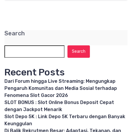
Search
Search
Recent Posts
Dari Forum hingga Live Streaming: Mengungkap
Pengaruh Komunitas dan Media Sosial terhadap
Fenomena Slot Gacor 2026
SLOT BONUS : Slot Online Bonus Deposit Cepat
dengan Jackpot Menarik
Slot Depo 5K : Link Depo 5K Terbaru dengan Banyak
Keunggulan
Di Balik Rekrutmen Besar: Adaptasi, Tekanan, dan