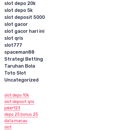
slot depo 20k
slot depo 5k
slot deposit 5000
slot gacor
slot gacor hari ini
slot qris
slot777
spaceman88
Strategi Betting
Taruhan Bola
Toto Slot
Uncategorized
slot depo 10k
slot deposit qris
joker123
depo 25 bonus 25
data macau
slot