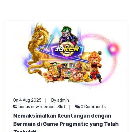
On 4 Aug 2025
By admin
bonus new member
,
Slot
0 Comments
Memaksimalkan Keuntungan dengan
Bermain di Game Pragmatic yang Telah