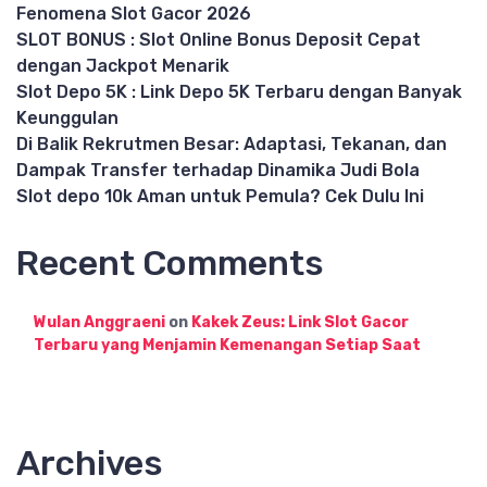
Fenomena Slot Gacor 2026
SLOT BONUS : Slot Online Bonus Deposit Cepat
dengan Jackpot Menarik
Slot Depo 5K : Link Depo 5K Terbaru dengan Banyak
Keunggulan
Di Balik Rekrutmen Besar: Adaptasi, Tekanan, dan
Dampak Transfer terhadap Dinamika Judi Bola
Slot depo 10k Aman untuk Pemula? Cek Dulu Ini
Recent Comments
Wulan Anggraeni
on
Kakek Zeus: Link Slot Gacor
Terbaru yang Menjamin Kemenangan Setiap Saat
Archives