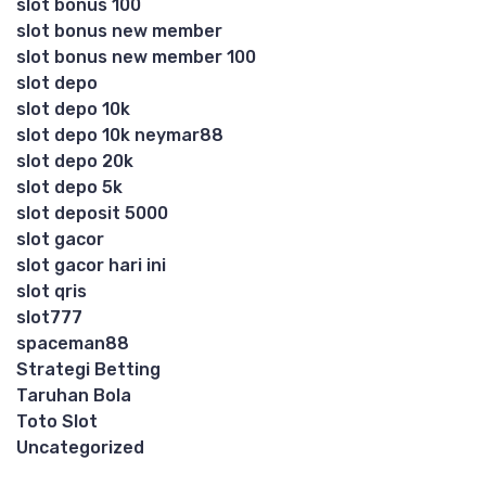
slot bonus 100
slot bonus new member
slot bonus new member 100
slot depo
slot depo 10k
slot depo 10k neymar88
slot depo 20k
slot depo 5k
slot deposit 5000
slot gacor
slot gacor hari ini
slot qris
slot777
spaceman88
Strategi Betting
Taruhan Bola
Toto Slot
Uncategorized