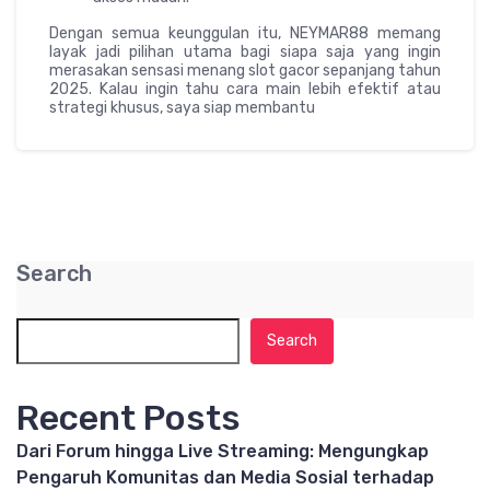
Dengan semua keunggulan itu, NEYMAR88 memang
layak jadi pilihan utama bagi siapa saja yang ingin
merasakan sensasi menang slot gacor sepanjang tahun
2025. Kalau ingin tahu cara main lebih efektif atau
strategi khusus, saya siap membantu
Search
Search
Recent Posts
Dari Forum hingga Live Streaming: Mengungkap
Pengaruh Komunitas dan Media Sosial terhadap