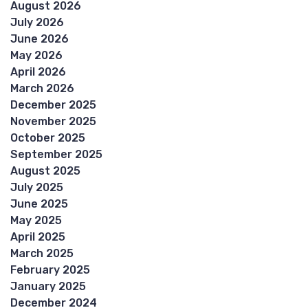
August 2026
July 2026
June 2026
May 2026
April 2026
March 2026
December 2025
November 2025
October 2025
September 2025
August 2025
July 2025
June 2025
May 2025
April 2025
March 2025
February 2025
January 2025
December 2024