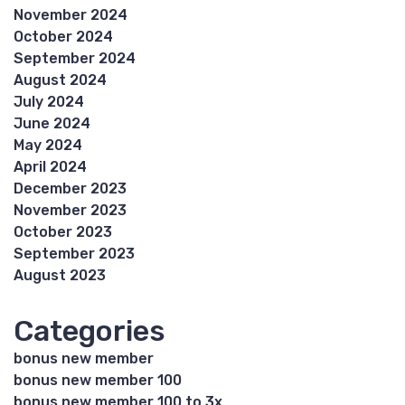
November 2024
October 2024
September 2024
August 2024
July 2024
June 2024
May 2024
April 2024
December 2023
November 2023
October 2023
September 2023
August 2023
Categories
bonus new member
bonus new member 100
bonus new member 100 to 3x