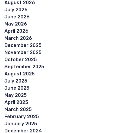
August 2026
July 2026
June 2026
May 2026
April 2026
March 2026
December 2025
November 2025
October 2025
September 2025
August 2025
July 2025
June 2025
May 2025
April 2025
March 2025
February 2025
January 2025
December 2024