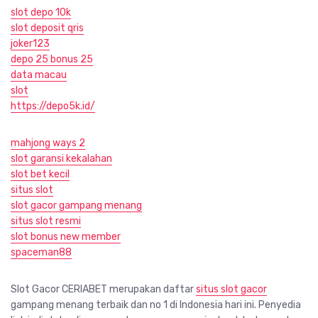
slot depo 10k
slot deposit qris
joker123
depo 25 bonus 25
data macau
slot
https://depo5k.id/
mahjong ways 2
slot garansi kekalahan
slot bet kecil
situs slot
slot gacor gampang menang
situs slot resmi
slot bonus new member
spaceman88
Slot Gacor CERIABET merupakan daftar
situs slot gacor
gampang menang terbaik dan no 1 di Indonesia hari ini. Penyedia