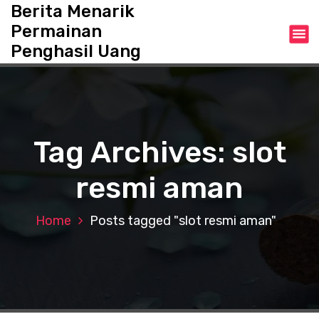
S
Berita Menarik
k
Permainan
i
Penghasil Uang
p
t
o
c
o
n
Tag Archives: slot
t
e
resmi aman
n
t
Home
Posts tagged "slot resmi aman"