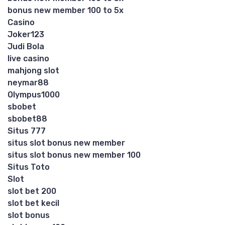
bonus new member 100 to 5x
Casino
Joker123
Judi Bola
live casino
mahjong slot
neymar88
Olympus1000
sbobet
sbobet88
Situs 777
situs slot bonus new member
situs slot bonus new member 100
Situs Toto
Slot
slot bet 200
slot bet kecil
slot bonus