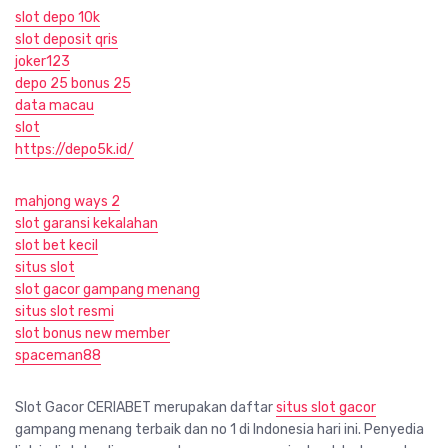
slot depo 10k
slot deposit qris
joker123
depo 25 bonus 25
data macau
slot
https://depo5k.id/
mahjong ways 2
slot garansi kekalahan
slot bet kecil
situs slot
slot gacor gampang menang
situs slot resmi
slot bonus new member
spaceman88
Slot Gacor CERIABET merupakan daftar
situs slot gacor
gampang menang terbaik dan no 1 di Indonesia hari ini. Penyedia