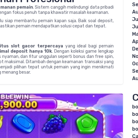
S
amanan pemain
. Sistem canggih melindungi data pribadi
Au
 dengan fokus penuh tanpa khawatir masalah keamanan.
Ju
lalu siap membantu pemain kapan saja. Baik soal deposit,
mastikan pemain mendapatkan solusi cepat dan tepat.
Ju
Ma
Ap
itus slot gacor terpercaya
yang ideal bagi pemain
D
imal deposit hanya 10k
. Dengan koleksi game lengkap
N
is nyaman, dan fitur unggulan seperti bonus dan free spin,
ot maksimal. Ditambah dengan keamanan transaksi yang
Oc
menjadi pilihan tepat untuk pemain yang ingin menikmati
S
g menang besar.
Au
C
b
bo
bo
bo
Ca