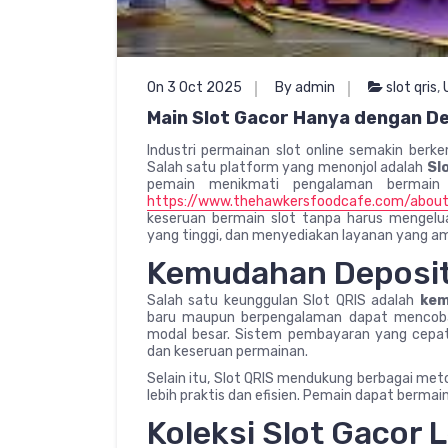
On 3 Oct 2025
By admin
slot qris
,
Main Slot Gacor Hanya dengan Dep
Industri permainan slot online semakin berk
Salah satu platform yang menonjol adalah
Sl
pemain menikmati pengalaman bermai
https://www.thehawkersfoodcafe.com/about
keseruan bermain slot tanpa harus mengel
yang tinggi, dan menyediakan layanan yang a
Kemudahan Deposit
Salah satu keunggulan Slot QRIS adalah
kem
baru maupun berpengalaman dapat mencoba 
modal besar. Sistem pembayaran yang cepa
dan keseruan permainan.
Selain itu, Slot QRIS mendukung berbagai m
lebih praktis dan efisien. Pemain dapat bermai
Koleksi Slot Gacor