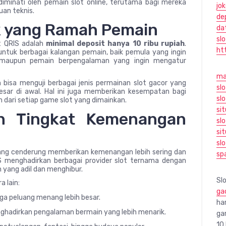
iminati oleh pemain slot online, terutama bagi mereka
jo
an teknis.
de
k yang Ramah Pemain
da
slo
ot QRIS adalah
minimal deposit hanya 10 ribu rupiah
.
ht
h untuk berbagai kalangan pemain, baik pemula yang ingin
 maupun pemain berpengalaman yang ingin mengatur
ma
bisa menguji berbagai jenis permainan slot gacor yang
sl
sar di awal. Hal ini juga memberikan kesempatan bagi
slo
dari setiap game slot yang dimainkan.
sit
n Tingkat Kemenangan
sl
sit
sl
ang cenderung memberikan kemenangan lebih sering dan
sp
IS menghadirkan berbagai provider slot ternama dengan
 yang adil dan menghibur.
Sl
a lain:
ga
gga peluang menang lebih besar.
har
nghadirkan pengalaman bermain yang lebih menarik.
ga
10