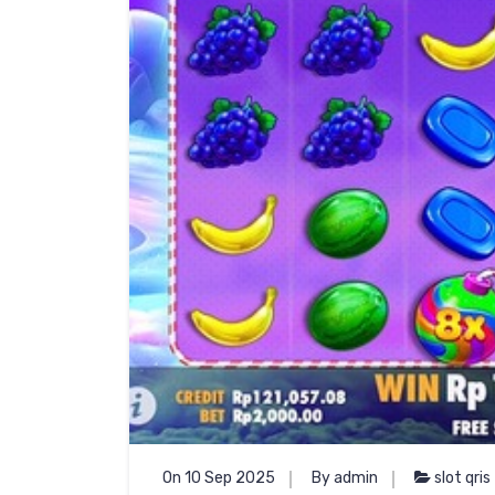
On 10 Sep 2025
By admin
slot qris