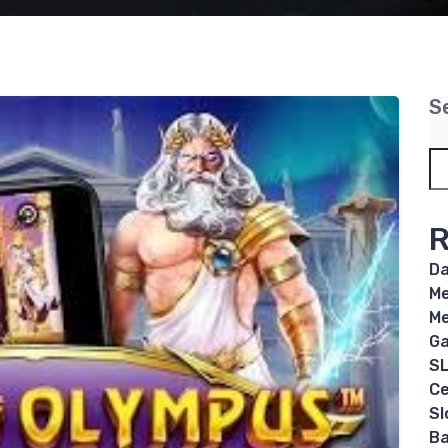
S
R
Da
Me
Me
Ga
SL
Ce
Sl
Ba