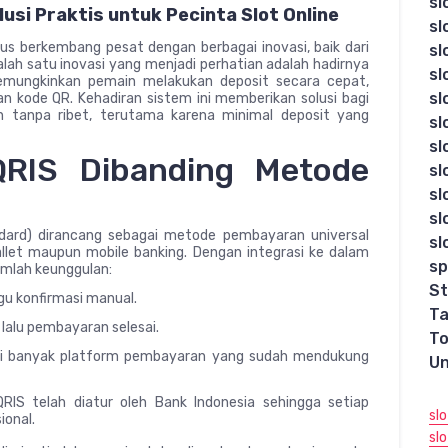
sl
lusi Praktis untuk Pecinta Slot Online
sl
erus berkembang pesat dengan berbagai inovasi, baik dari
sl
ah satu inovasi yang menjadi perhatian adalah hadirnya
sl
emungkinkan pemain melakukan deposit secara cepat,
sl
kode QR. Kehadiran sistem ini memberikan solusi bagi
 tanpa ribet, terutama karena minimal deposit yang
sl
sl
QRIS Dibanding Metode
sl
sl
sl
dard) dirancang sebagai metode pembayaran universal
sl
allet maupun mobile banking. Dengan integrasi ke dalam
s
umlah keunggulan:
St
u konfirmasi manual.
Ta
 lalu pembayaran selesai.
To
alui banyak platform pembayaran yang sudah mendukung
Un
RIS telah diatur oleh Bank Indonesia sehingga setiap
sl
ional.
slo