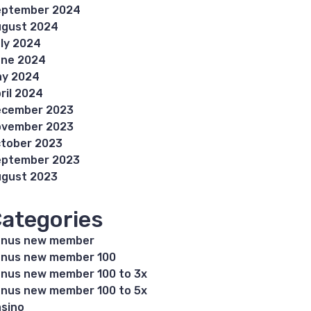
eptember 2024
gust 2024
ly 2024
ne 2024
y 2024
ril 2024
ecember 2023
ovember 2023
tober 2023
eptember 2023
gust 2023
ategories
onus new member
nus new member 100
nus new member 100 to 3x
nus new member 100 to 5x
sino