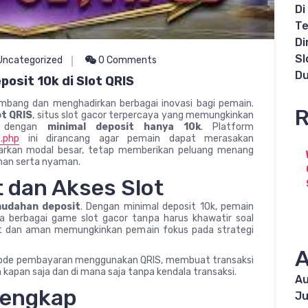
Di
Te
Di
Sl
Uncategorized
0 Comments
Du
osit 10k di Slot QRIS
embang dan menghadirkan berbagai inovasi bagi pemain.
R
ot QRIS
, situs slot gacor terpercaya yang memungkinkan
n dengan
minimal deposit hanya 10k
. Platform
.php
ini dirancang agar pemain dapat merasakan
uarkan modal besar, tetap memberikan peluang menang
man serta nyaman.
 dan Akses Slot
udahan deposit
. Dengan minimal deposit 10k, pemain
berbagai game slot gacor tanpa harus khawatir soal
t dan aman memungkinkan pemain fokus pada strategi
A
etode pembayaran menggunakan QRIS, membuat transaksi
n kapan saja dan di mana saja tanpa kendala transaksi.
Au
 Lengkap
Ju