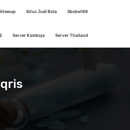
Sitemap
Situs Judi Bola
Sbobet88
2
Server Kamboja
Server Thailand
 qris