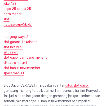
joker123
depo 25 bonus 25
data macau
slot
https://depo5k.id/
mahjong ways 2
slot garansi kekalahan
slot bet kecil
situs slot
slot gacor gampang menang
situs slot resmi
slot bonus new member
spaceman88
Slot Gacor CERIABET merupakan daftar
situs slot gacor
gampang menang terbaik dan no 1 di Indonesia hari ini. Penyedia
link judi slot online gacor dengan gampang jackpot terbesar dan
terbaru minimal depo 10 bonus new member berlimpah di