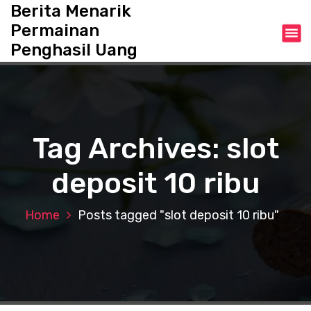
S
Berita Menarik
k
Permainan
i
Penghasil Uang
p
t
o
c
o
n
Tag Archives: slot
t
e
deposit 10 ribu
n
t
Home
Posts tagged "slot deposit 10 ribu"