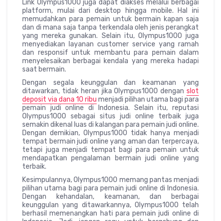
Link Olympus1000 juga dapat diakses melalui berbagai
platform, mulai dari desktop hingga mobile. Hal ini
memudahkan para pemain untuk bermain kapan saja
dan di mana saja tanpa terkendala oleh jenis perangkat
yang mereka gunakan. Selain itu, Olympus1000 juga
menyediakan layanan customer service yang ramah
dan responsif untuk membantu para pemain dalam
menyelesaikan berbagai kendala yang mereka hadapi
saat bermain.
Dengan segala keunggulan dan keamanan yang
ditawarkan, tidak heran jika Olympus1000 dengan
slot
deposit via dana 10 ribu
menjadi pilihan utama bagi para
pemain judi online di Indonesia. Selain itu, reputasi
Olympus1000 sebagai situs judi online terbaik juga
semakin dikenal luas di kalangan para pemain judi online.
Dengan demikian, Olympus1000 tidak hanya menjadi
tempat bermain judi online yang aman dan terpercaya,
tetapi juga menjadi tempat bagi para pemain untuk
mendapatkan pengalaman bermain judi online yang
terbaik.
Kesimpulannya, Olympus1000 memang pantas menjadi
pilihan utama bagi para pemain judi online di Indonesia.
Dengan kehandalan, keamanan, dan berbagai
keunggulan yang ditawarkannya, Olympus1000 telah
berhasil memenangkan hati para pemain judi online di