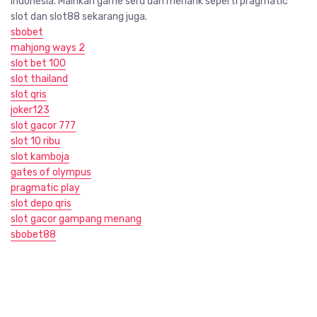
Indonesia. Mainkan game seru dan menarik seperti pragmatic
slot dan slot88 sekarang juga.
sbobet
mahjong ways 2
slot bet 100
slot thailand
slot qris
joker123
slot gacor 777
slot 10 ribu
slot kamboja
gates of olympus
pragmatic play
slot depo qris
slot gacor gampang menang
sbobet88