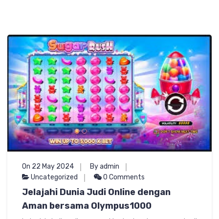
On 22 May 2024
By admin
Uncategorized
0 Comments
Jelajahi Dunia Judi Online dengan
Aman bersama Olympus1000