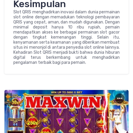
Kesimpulan
Slot QRIS menghadirkan inovasi dalam dunia permainan
slot online dengan memadukan teknologi pembayaran
QRIS yang cepat, aman, dan mudah digunakan. Dengan
minimal deposit hanya 10 ribu rupiah, pemain
mendapatkan akses ke berbagai permainan slot gacor
dengan tingkat kemenangan tinggi. Selain itu,
kenyamanan serta keamanan yang diberikan membuat
situs ini menonjol di antara penyedia slot online lainnya.
Kehadiran Slot QRIS menjadi bukti bahwa dunia hiburan
digital terus berkembang untuk menghadirkan
pengalaman terbaik bagi para pemain.