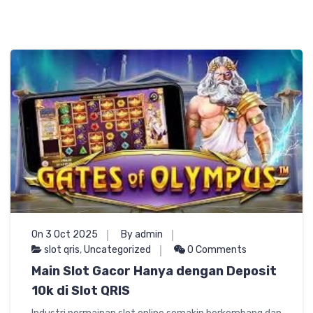
On 3 Oct 2025
By admin
slot qris
,
Uncategorized
0 Comments
Main Slot Gacor Hanya dengan Deposit
10k di Slot QRIS