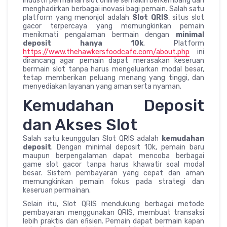
Industri permainan slot online semakin berkembang dan
menghadirkan berbagai inovasi bagi pemain. Salah satu
platform yang menonjol adalah
Slot QRIS
, situs slot
gacor terpercaya yang memungkinkan pemain
menikmati pengalaman bermain dengan
minimal
deposit hanya 10k
. Platform
https://www.thehawkersfoodcafe.com/about.php
ini
dirancang agar pemain dapat merasakan keseruan
bermain slot tanpa harus mengeluarkan modal besar,
tetap memberikan peluang menang yang tinggi, dan
menyediakan layanan yang aman serta nyaman.
Kemudahan Deposit
dan Akses Slot
Salah satu keunggulan Slot QRIS adalah
kemudahan
deposit
. Dengan minimal deposit 10k, pemain baru
maupun berpengalaman dapat mencoba berbagai
game slot gacor tanpa harus khawatir soal modal
besar. Sistem pembayaran yang cepat dan aman
memungkinkan pemain fokus pada strategi dan
keseruan permainan.
Selain itu, Slot QRIS mendukung berbagai metode
pembayaran menggunakan QRIS, membuat transaksi
lebih praktis dan efisien. Pemain dapat bermain kapan