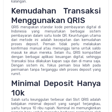
kalangan.
Kemudahan Transaksi
Menggunakan QRIS
QRIS merupakan standar kode pembayaran digital di
Indonesia yang menyatukan berbagai sistem
pembayaran dalam satu kode QR. Keuntungan utama
dari metode ini adalah kecepatan dan kemudahan
proses deposit. Pemain tidak perlu melakukan
konfirmasi manual atau menunggu lama untuk saldo
masuk ke akun mereka. Selain itu, QRIS kompatibel
dengan berbagai aplikasi keuangan digital, sehingga
transaksi bisa dilakukan kapan saja dan di mana saja.
Dengan sistem ini, fokus pemain bisa lebih pada
permainan tanpa terganggu oleh proses deposit yang
rumit.
Minimal Deposit Hanya
10k
Salah satu keunggulan terbesar dari Slot QRIS adalah
kebijakan minimal deposit yang sangat terjangkau,
yaitu hanya 10 ribu rupiah. Nominal ini memungkinkan