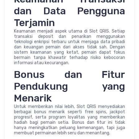
dan Data Pengguna
Terjamin
Keamanan menjadi aspek utama di Slot QRIS. Setiap
transaksi deposit dan penarikan menggunakan
teknologi enkripsi terbaru untuk menjaga data pribadi
dan keuangan pemain dari akses tidak sah. Dengan
sistem keamanan yang ketat, pemain dapat fokus
bermain tanpa khawatir terhadap risiko kebocoran
informasi atau kecurangan.
Bonus dan Fitur
Pendukung yang
Menarik
Untuk memberikan nilai lebih, Slot QRIS menyediakan
berbagai bonus menarik seperti free spins, jackpot
progresif, serta program loyalitas yang memberikan
hadiah bagi pemain setia. Bonus dan fitur ini tidak
hanya meningkatkan peluang kemenangan, tapi juga
membuat permainan lebih seru dan menantang.