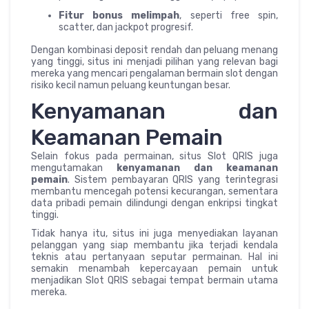
Fitur bonus melimpah
, seperti free spin,
scatter, dan jackpot progresif.
Dengan kombinasi deposit rendah dan peluang menang
yang tinggi, situs ini menjadi pilihan yang relevan bagi
mereka yang mencari pengalaman bermain slot dengan
risiko kecil namun peluang keuntungan besar.
Kenyamanan dan
Keamanan Pemain
Selain fokus pada permainan, situs Slot QRIS juga
mengutamakan
kenyamanan dan keamanan
pemain
. Sistem pembayaran QRIS yang terintegrasi
membantu mencegah potensi kecurangan, sementara
data pribadi pemain dilindungi dengan enkripsi tingkat
tinggi.
Tidak hanya itu, situs ini juga menyediakan layanan
pelanggan yang siap membantu jika terjadi kendala
teknis atau pertanyaan seputar permainan. Hal ini
semakin menambah kepercayaan pemain untuk
menjadikan Slot QRIS sebagai tempat bermain utama
mereka.