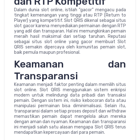
dan RTP Kompetitif
Dalam dunia slot online, istilah “gacor” mengacu pada
tingkat kemenangan yang tinggi atau RTP (Return to
Player) yang kompetitif. Slot QRIS dikenal sebagai situs
slot gacor karena menyediakan permainan dengan RTP
yang adil dan transparan. Hal ini memungkinkan pemain
meraih hasil maksimal dari setiap taruhan. Reputasi
sebagai situs slot online yang gacor membuat Slot
QRIS semakin dipercaya oleh komunitas pemain slot,
baik pemula maupun profesional.
Keamanan dan
Transparansi
Keamanan menjadi faktor penting dalam memilih situs
slot online. Slot QRIS menggunakan sistem enkripsi
modern untuk melindungi data pribadi dan transaksi
pemain. Dengan sistem ini, risiko kebocoran data atau
manipulasi permainan bisa diminimalisasi. Selain itu,
transparansi dalam setiap proses deposit dan withdraw
memastikan pemain dapat mengelola akun mereka
dengan aman dan nyaman. Keamanan dan transparansi
ini menjadi salah satu alasan mengapa Slot QRIS terus
mendapatkan kepercayaan dari para pemain.