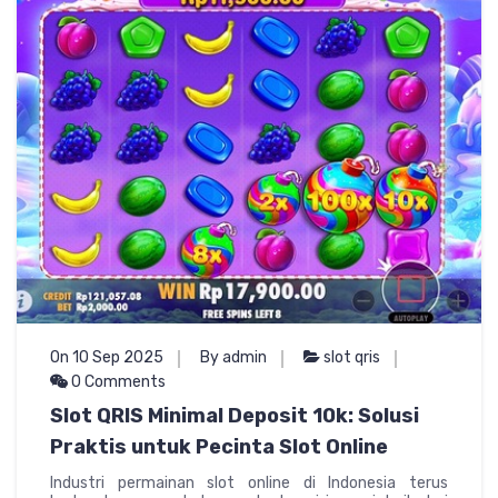
On 10 Sep 2025
By admin
slot qris
0 Comments
Slot QRIS Minimal Deposit 10k: Solusi
Praktis untuk Pecinta Slot Online
Industri permainan slot online di Indonesia terus