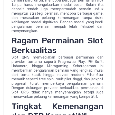
pemain baru untuk mencoba berbagai permainan slot
tanpa harus mengeluarkan modal besar. Selain itu,
deposit rendah juga mempermudah pemain untuk
mengatur strategi bermain, mencoba berbagai game,
dan merasakan peluang kemenangan tanpa risiko
kehilangan modal signifikan. Dengan modal yang kecil,
pengalaman bermain menjadi lebih fleksibel dan
menyenangkan.
Ragam Permainan Slot
Berkualitas
Slot QRIS menyediakan berbagai permainan dari
provider ternama seperti Pragmatic Play, PG Soft,
Habanero, hingga Microgaming. Keberagaman ini
memberikan pengalaman bermain yang lengkap, mulai
dari tema klasik hingga inovasi modern. Fitur-fitur
menarik seperti free spin, multiplier tinggi, dan jackpot
progresif turut memperkaya pengalaman pemain.
Dengan dukungan provider berkualitas, permainan di
Slot QRIS tidak hanya menyenangkan tetapi juga
menawarkan peluang kemenangan yang kompetitif.
Tingkat Kemenangan