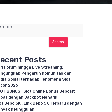
earch
Search
ecent Posts
ri Forum hingga Live Streaming:
ngungkap Pengaruh Komunitas dan
dia Sosial terhadap Fenomena Slot
cor 2026
OT BONUS : Slot Online Bonus Deposit
pat dengan Jackpot Menarik
ot Depo 5K : Link Depo 5K Terbaru dengan
nyak Keunggulan