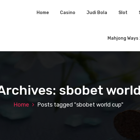
Home
Casino
Judi Bola
Slot
Mahjong Ways 
Archives: sbobet worl
Home
Posts tagged "sbobet world cup"