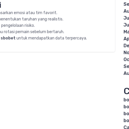
i
S
Au
arkan emosi atau tim favorit.
Ju
enentukan taruhan yang realistis.
Ju
pengelolaan risiko.
Ma
au rotasi pemain sebelum bertaruh.
 sbobet
untuk mendapatkan data terpercaya.
Ap
D
N
Oc
S
Au
C
b
bo
bo
bo
Ca