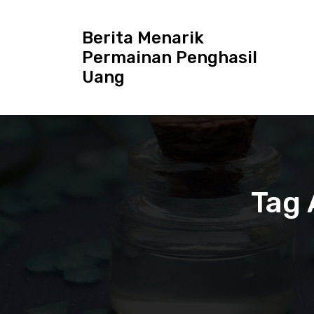
S
k
Berita Menarik
i
p
Permainan Penghasil
t
Uang
o
c
o
n
t
e
n
Tag 
t