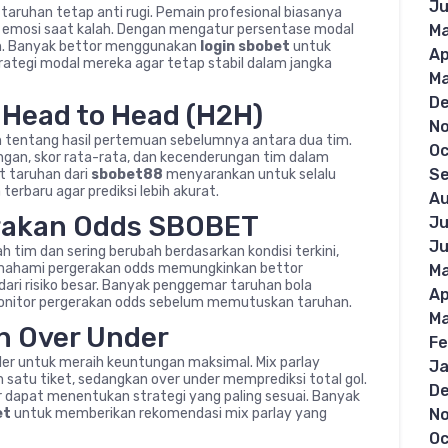
Ju
aruhan tetap anti rugi. Pemain profesional biasanya
Ma
 emosi saat kalah. Dengan mengatur persentase modal
kan. Banyak bettor menggunakan
login sbobet
untuk
Ap
ategi modal mereka agar tetap stabil dalam jangka
Ma
D
Head to Head (H2H)
N
tentang hasil pertemuan sebelumnya antara dua tim.
Oc
an, skor rata-rata, dan kecenderungan tim dalam
S
 taruhan dari
sbobet88
menyarankan untuk selalu
rbaru agar prediksi lebih akurat.
Au
rakan Odds SBOBET
Ju
Ju
im dan sering berubah berdasarkan kondisi terkini,
Memahami pergerakan odds memungkinkan bettor
Ma
ari risiko besar. Banyak penggemar taruhan bola
Ap
itor pergerakan odds sebelum memutuskan taruhan.
Ma
an Over Under
Fe
uler untuk meraih keuntungan maksimal. Mix parlay
Ja
atu tiket, sedangkan over under memprediksi total gol.
D
r dapat menentukan strategi yang paling sesuai. Banyak
N
et
untuk memberikan rekomendasi mix parlay yang
Oc