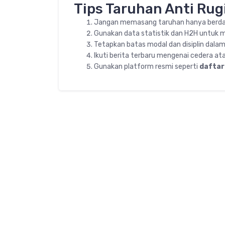
Tips Taruhan Anti Rug
Jangan memasang taruhan hanya berdas
Gunakan data statistik dan H2H untuk m
Tetapkan batas modal dan disiplin dalam 
Ikuti berita terbaru mengenai cedera at
Gunakan platform resmi seperti
daftar