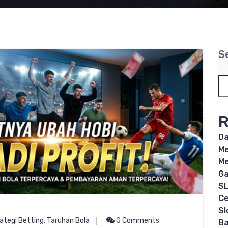
S
R
Da
Me
Me
Ga
SL
Ce
Sl
ategi Betting
,
Taruhan Bola
0 Comments
Ba