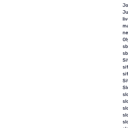
Jo
Ju
li
ma
n
Ol
sb
s
Si
si
si
Si
Sl
sl
sl
sl
sl
sl