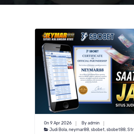
On 9 Apr 2026
By admin
Judi Bola
,
neymar88
,
sbobet
,
sbobet88
,
Str