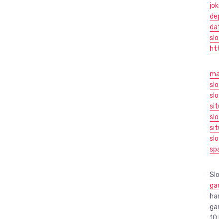
jo
de
da
slo
ht
ma
sl
slo
sit
sl
sit
sl
sp
Sl
ga
har
ga
10