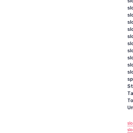
sl
sl
sl
sl
sl
sl
sl
sl
sl
sl
sl
s
St
Ta
To
Un
sl
slo