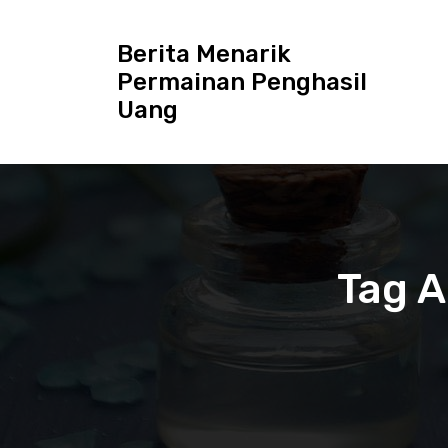
S
k
Berita Menarik
i
p
Permainan Penghasil
t
Uang
o
c
o
n
t
e
n
Tag A
t