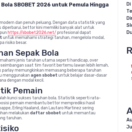
Di
 Bola SBOBET 2026 untuk Pemula Hingga
Te
Di
modern dan penuh peluang. Dengan data statistik yang
Sl
s diperbarui, bettor kini memiliki banyak alat untuk
Du
upun
https://sbobet2026.net/
profesional dapat
t
untuk memahami strategi taruhan, mengelola modal,
 risiko besar.
R
han Sepak Bola
ahami jenis taruhan utama seperti handicap, over
eseimbangan saat tim favorit bertemu lawan lebih lemah,
 mix parlay memungkinkan memasang beberapa taruhan
aru menggunakan
agen sbobet
untuk belajar dasar-dasar
na dengan modal kecil.
stik Pemain
h kunci sukses taruhan bola. Statistik seperti rata-
n posisi pemain membantu bettor memprediksi hasil
A
appe, Erling Haaland, dan Lautaro Martinez sering
ruhan melakukan
daftar sbobet
untuk memantau
ang taruhan.
Au
isiko
Ju