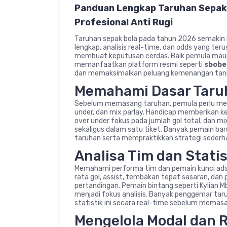
Panduan Lengkap Taruhan Sepak
Profesional Anti Rugi
Taruhan sepak bola pada tahun 2026 semakin 
lengkap, analisis real-time, dan odds yang teru
membuat keputusan cerdas. Baik pemula ma
memanfaatkan platform resmi seperti
sbobe
dan memaksimalkan peluang kemenangan tanpa
Memahami Dasar Taru
Sebelum memasang taruhan, pemula perlu mem
under, dan mix parlay. Handicap memberikan k
over under fokus pada jumlah gol total, dan
sekaligus dalam satu tiket. Banyak pemain b
taruhan serta mempraktikkan strategi sederha
Analisa Tim dan Stati
Memahami performa tim dan pemain kunci adala
rata gol, assist, tembakan tepat sasaran, da
pertandingan. Pemain bintang seperti Kylian Mb
menjadi fokus analisis. Banyak penggemar ta
statistik ini secara real-time sebelum memas
Mengelola Modal dan R