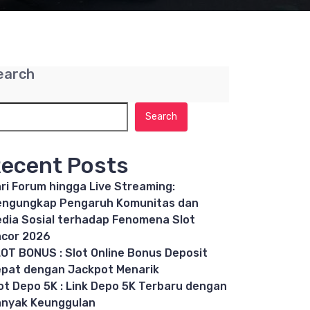
earch
Search
ecent Posts
ri Forum hingga Live Streaming:
ngungkap Pengaruh Komunitas dan
dia Sosial terhadap Fenomena Slot
cor 2026
OT BONUS : Slot Online Bonus Deposit
pat dengan Jackpot Menarik
ot Depo 5K : Link Depo 5K Terbaru dengan
nyak Keunggulan