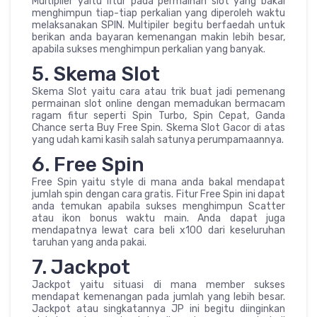
Multipiler yaitu fitur pada permainan slot yang bakal
menghimpun tiap-tiap perkalian yang diperoleh waktu
melaksanakan SPIN. Multipiler begitu berfaedah untuk
berikan anda bayaran kemenangan makin lebih besar,
apabila sukses menghimpun perkalian yang banyak.
5. Skema Slot
Skema Slot yaitu cara atau trik buat jadi pemenang
permainan slot online dengan memadukan bermacam
ragam fitur seperti Spin Turbo, Spin Cepat, Ganda
Chance serta Buy Free Spin. Skema Slot Gacor di atas
yang udah kami kasih salah satunya perumpamaannya.
6. Free Spin
Free Spin yaitu style di mana anda bakal mendapat
jumlah spin dengan cara gratis. Fitur Free Spin ini dapat
anda temukan apabila sukses menghimpun Scatter
atau ikon bonus waktu main. Anda dapat juga
mendapatnya lewat cara beli x100 dari keseluruhan
taruhan yang anda pakai.
7. Jackpot
Jackpot yaitu situasi di mana member sukses
mendapat kemenangan pada jumlah yang lebih besar.
Jackpot atau singkatannya JP ini begitu diinginkan