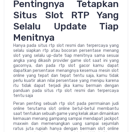
Pentingnya Tetapkan
Situs Slot RTP Yang
Selalu Update Tiap
Menitnya
Hanya pada situs rtp slot resmi dan terpercaya yang
selalu siapkan rtp atau bocoran persentase menang
slot yang selalu up-date tiap menitnya sama sesuai
angka yang dikasih provider game slot saat ini yang
gacornya, dan pada rtp slot gacor kamu dapat
dapatkan persentase menangnya kesemua mesin slot
online yang tepat dan tepat tentu saja, kamu tidak
perlu kuatir akan nilai persentase yang menipu karena
itu tidak dapat terjadi jika kamu bermain dengan
panduan pada situs rtp slot resmi dan terpercaya
tentu saja
Peran penting sebuah rtp slot pada perrmainan judi
online terutama slot online betul-betul membantu
saat tentukan sebuah game yang kelak akan dimainkan
kemauan menang gampang sampai mendapat jackpot
maxwin dan memenangkan uang sampai sejumlah
ratus juta rupiah hanya dengan bermain slot online