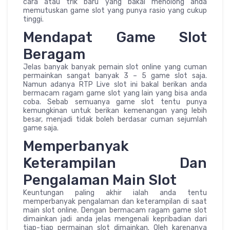
cara atau trik baru yang bakal menolong anda
memutuskan game slot yang punya rasio yang cukup
tinggi.
Mendapat Game Slot
Beragam
Jelas banyak banyak pemain slot online yang cuman
permainkan sangat banyak 3 – 5 game slot saja.
Namun adanya RTP Live slot ini bakal berikan anda
bermacam ragam game slot yang lain yang bisa anda
coba. Sebab semuanya game slot tentu punya
kemungkinan untuk berikan kemenangan yang lebih
besar, menjadi tidak boleh berdasar cuman sejumlah
game saja.
Memperbanyak
Keterampilan Dan
Pengalaman Main Slot
Keuntungan paling akhir ialah anda tentu
memperbanyak pengalaman dan keterampilan di saat
main slot online. Dengan bermacam ragam game slot
dimainkan jadi anda jelas mengenali kepribadian dari
tiap-tiap permainan slot dimainkan. Oleh karenanya