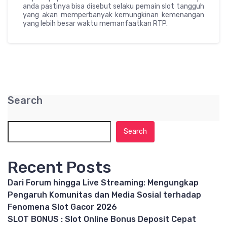
anda pastinya bisa disebut selaku pemain slot tangguh
yang akan memperbanyak kemungkinan kemenangan
yang lebih besar waktu memanfaatkan RTP.
Search
Search
Recent Posts
Dari Forum hingga Live Streaming: Mengungkap
Pengaruh Komunitas dan Media Sosial terhadap
Fenomena Slot Gacor 2026
SLOT BONUS : Slot Online Bonus Deposit Cepat