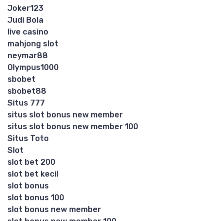
Joker123
Judi Bola
live casino
mahjong slot
neymar88
Olympus1000
sbobet
sbobet88
Situs 777
situs slot bonus new member
situs slot bonus new member 100
Situs Toto
Slot
slot bet 200
slot bet kecil
slot bonus
slot bonus 100
slot bonus new member