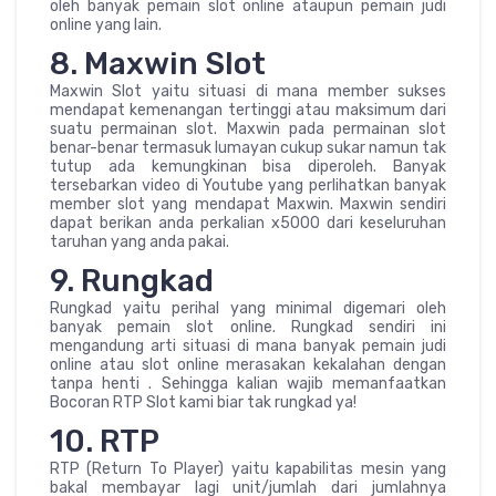
oleh banyak pemain slot online ataupun pemain judi
online yang lain.
8. Maxwin Slot
Maxwin Slot yaitu situasi di mana member sukses
mendapat kemenangan tertinggi atau maksimum dari
suatu permainan slot. Maxwin pada permainan slot
benar-benar termasuk lumayan cukup sukar namun tak
tutup ada kemungkinan bisa diperoleh. Banyak
tersebarkan video di Youtube yang perlihatkan banyak
member slot yang mendapat Maxwin. Maxwin sendiri
dapat berikan anda perkalian x5000 dari keseluruhan
taruhan yang anda pakai.
9. Rungkad
Rungkad yaitu perihal yang minimal digemari oleh
banyak pemain slot online. Rungkad sendiri ini
mengandung arti situasi di mana banyak pemain judi
online atau slot online merasakan kekalahan dengan
tanpa henti . Sehingga kalian wajib memanfaatkan
Bocoran RTP Slot kami biar tak rungkad ya!
10. RTP
RTP (Return To Player) yaitu kapabilitas mesin yang
bakal membayar lagi unit/jumlah dari jumlahnya