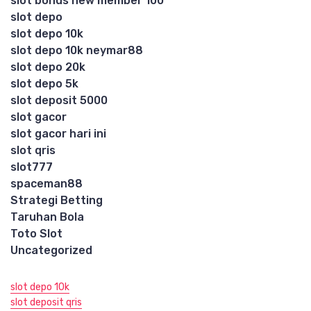
slot bonus new member 100
slot depo
slot depo 10k
slot depo 10k neymar88
slot depo 20k
slot depo 5k
slot deposit 5000
slot gacor
slot gacor hari ini
slot qris
slot777
spaceman88
Strategi Betting
Taruhan Bola
Toto Slot
Uncategorized
slot depo 10k
slot deposit qris