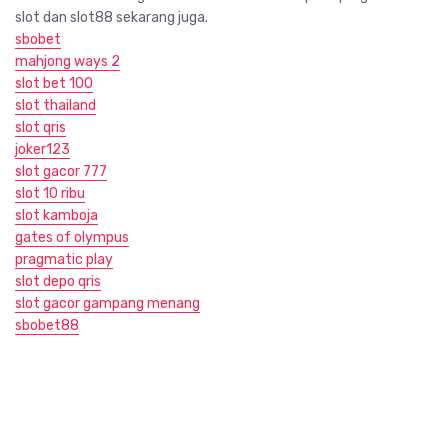
slot dan slot88 sekarang juga.
sbobet
mahjong ways 2
slot bet 100
slot thailand
slot qris
joker123
slot gacor 777
slot 10 ribu
slot kamboja
gates of olympus
pragmatic play
slot depo qris
slot gacor gampang menang
sbobet88