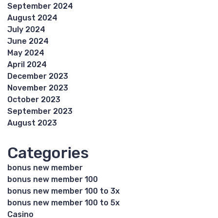
September 2024
August 2024
July 2024
June 2024
May 2024
April 2024
December 2023
November 2023
October 2023
September 2023
August 2023
Categories
bonus new member
bonus new member 100
bonus new member 100 to 3x
bonus new member 100 to 5x
Casino