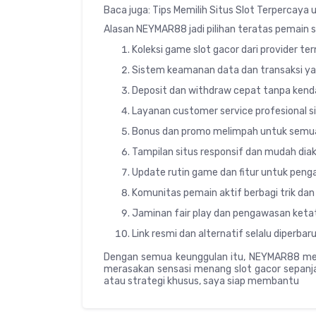
Baca juga: Tips Memilih Situs Slot Terpercaya
Alasan NEYMAR88 jadi pilihan teratas pemain s
Koleksi game slot gacor dari provider t
Sistem keamanan data dan transaksi ya
Deposit dan withdraw cepat tanpa kenda
Layanan customer service profesional s
Bonus dan promo melimpah untuk semu
Tampilan situs responsif dan mudah diak
Update rutin game dan fitur untuk peng
Komunitas pemain aktif berbagi trik dan
Jaminan fair play dan pengawasan ketat 
Link resmi dan alternatif selalu diperba
Dengan semua keunggulan itu, NEYMAR88 meman
merasakan sensasi menang slot gacor sepanjan
atau strategi khusus, saya siap membantu