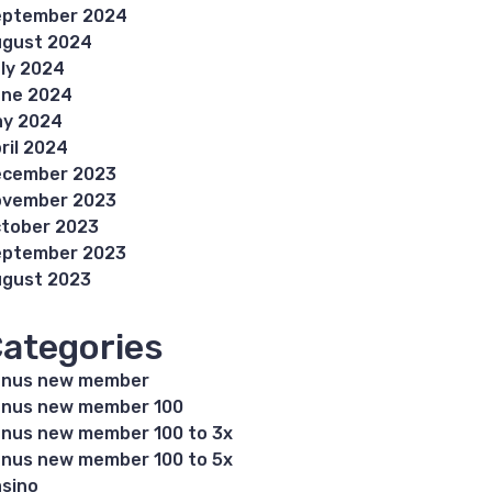
eptember 2024
gust 2024
ly 2024
ne 2024
y 2024
ril 2024
ecember 2023
ovember 2023
tober 2023
eptember 2023
gust 2023
ategories
onus new member
nus new member 100
nus new member 100 to 3x
nus new member 100 to 5x
sino