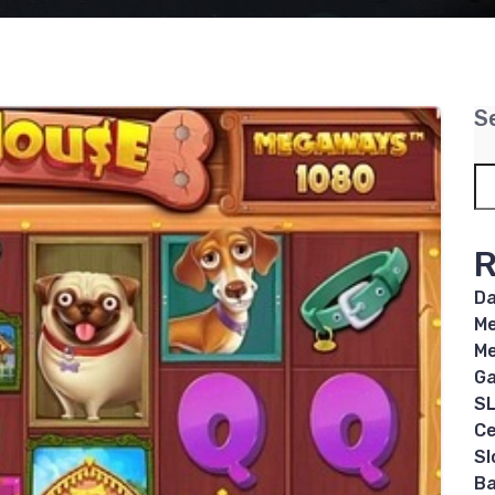
S
R
Da
Me
Me
Ga
SL
Ce
Sl
Ba