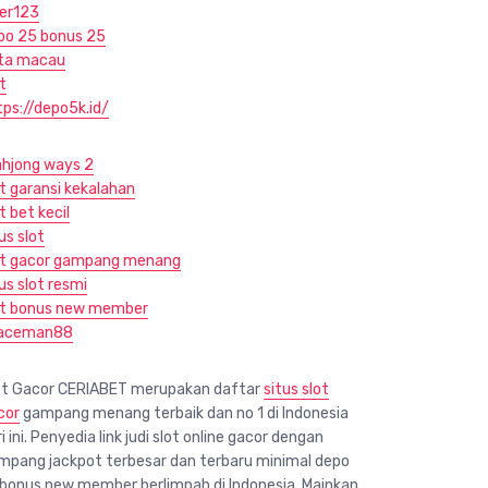
ker123
po 25 bonus 25
ta macau
t
tps://depo5k.id/
hjong ways 2
ot garansi kekalahan
t bet kecil
us slot
ot gacor gampang menang
us slot resmi
ot bonus new member
aceman88
ot Gacor CERIABET merupakan daftar
situs slot
cor
gampang menang terbaik dan no 1 di Indonesia
i ini. Penyedia link judi slot online gacor dengan
mpang jackpot terbesar dan terbaru minimal depo
 bonus new member berlimpah di Indonesia. Mainkan