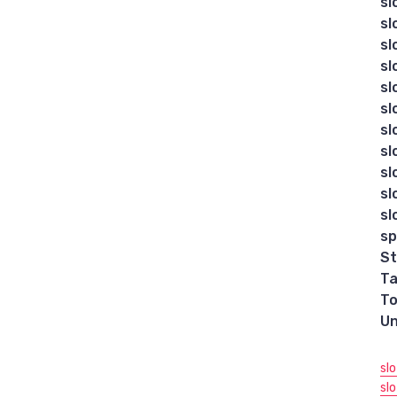
sl
sl
sl
sl
sl
sl
sl
sl
sl
sl
sl
s
St
Ta
To
Un
sl
slo