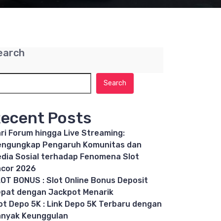
earch
Search
ecent Posts
ri Forum hingga Live Streaming:
ngungkap Pengaruh Komunitas dan
dia Sosial terhadap Fenomena Slot
cor 2026
OT BONUS : Slot Online Bonus Deposit
pat dengan Jackpot Menarik
ot Depo 5K : Link Depo 5K Terbaru dengan
nyak Keunggulan