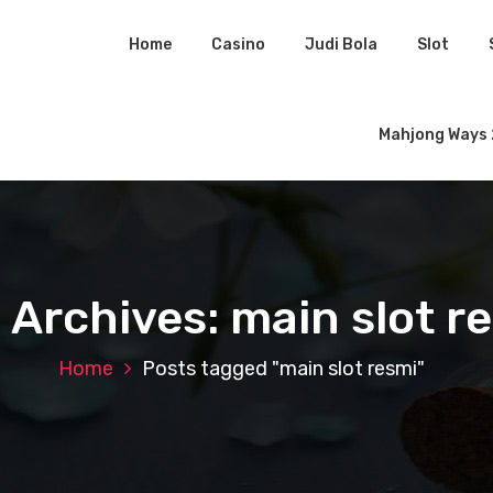
Home
Casino
Judi Bola
Slot
Mahjong Ways 
 Archives: main slot r
Home
Posts tagged "main slot resmi"