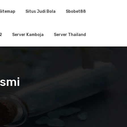
Sitemap
Situs Judi Bola
Sbobet88
2
Server Kamboja
Server Thailand
esmi