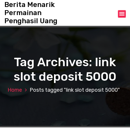
S
Berita Menarik
k
Permainan
i
Penghasil Uang
p
t
o
c
o
n
Tag Archives: link
t
e
slot deposit 5000
n
t
Home
Posts tagged "link slot deposit 5000"