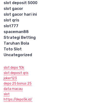
slot deposit 5000
slot gacor
slot gacor hari ini
slot qris
slot777
spaceman88
Strategi Betting
Taruhan Bola
Toto Slot
Uncategorized
slot depo 10k
slot deposit qris
joker123
depo 25 bonus 25
data macau
slot
https://depo5k.id/