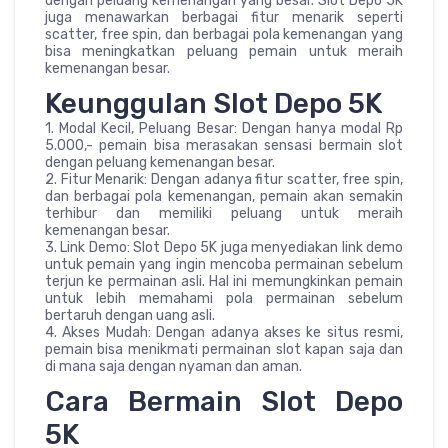
dengan peluang kemenangan yang besar. Slot Depo 5K
juga menawarkan berbagai fitur menarik seperti
scatter, free spin, dan berbagai pola kemenangan yang
bisa meningkatkan peluang pemain untuk meraih
kemenangan besar.
Keunggulan Slot Depo 5K
1. Modal Kecil, Peluang Besar: Dengan hanya modal Rp
5.000,- pemain bisa merasakan sensasi bermain slot
dengan peluang kemenangan besar.
2. Fitur Menarik: Dengan adanya fitur scatter, free spin,
dan berbagai pola kemenangan, pemain akan semakin
terhibur dan memiliki peluang untuk meraih
kemenangan besar.
3. Link Demo: Slot Depo 5K juga menyediakan link demo
untuk pemain yang ingin mencoba permainan sebelum
terjun ke permainan asli. Hal ini memungkinkan pemain
untuk lebih memahami pola permainan sebelum
bertaruh dengan uang asli.
4. Akses Mudah: Dengan adanya akses ke situs resmi,
pemain bisa menikmati permainan slot kapan saja dan
di mana saja dengan nyaman dan aman.
Cara Bermain Slot Depo
5K