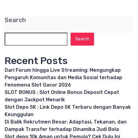
Search
Search
Recent Posts
Dari Forum hingga Live Streaming: Mengungkap
Pengaruh Komunitas dan Media Sosial terhadap
Fenomena Slot Gacor 2026
SLOT BONUS : Slot Online Bonus Deposit Cepat
dengan Jackpot Menarik
Slot Depo 5K : Link Depo 5K Terbaru dengan Banyak
Keunggulan
Di Balik Rekrutmen Besar: Adaptasi, Tekanan, dan
Dampak Transfer terhadap Dinamika Judi Bola
Slot depo 10k Aman untuk Pemula? Cek Dulu Ini