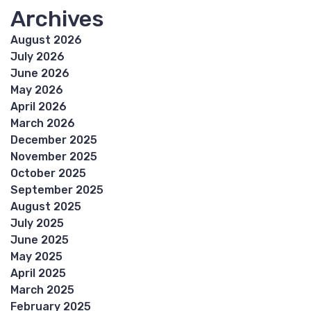
Archives
August 2026
July 2026
June 2026
May 2026
April 2026
March 2026
December 2025
November 2025
October 2025
September 2025
August 2025
July 2025
June 2025
May 2025
April 2025
March 2025
February 2025