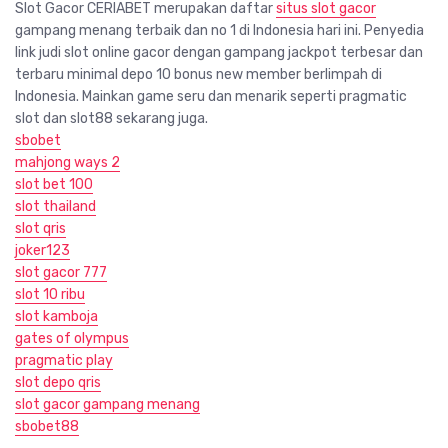
Slot Gacor CERIABET merupakan daftar
situs slot gacor
gampang menang terbaik dan no 1 di Indonesia hari ini. Penyedia
link judi slot online gacor dengan gampang jackpot terbesar dan
terbaru minimal depo 10 bonus new member berlimpah di
Indonesia. Mainkan game seru dan menarik seperti pragmatic
slot dan slot88 sekarang juga.
sbobet
mahjong ways 2
slot bet 100
slot thailand
slot qris
joker123
slot gacor 777
slot 10 ribu
slot kamboja
gates of olympus
pragmatic play
slot depo qris
slot gacor gampang menang
sbobet88