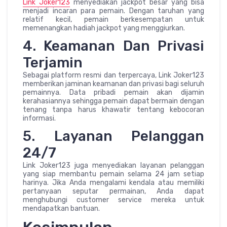
Link Joker123
menyediakan jackpot besar yang bisa
menjadi incaran para pemain. Dengan taruhan yang
relatif kecil, pemain berkesempatan untuk
memenangkan hadiah jackpot yang menggiurkan.
4. Keamanan Dan Privasi
Terjamin
Sebagai platform resmi dan terpercaya, Link Joker123
memberikan jaminan keamanan dan privasi bagi seluruh
pemainnya. Data pribadi pemain akan dijamin
kerahasiannya sehingga pemain dapat bermain dengan
tenang tanpa harus khawatir tentang kebocoran
informasi.
5. Layanan Pelanggan
24/7
Link Joker123 juga menyediakan layanan pelanggan
yang siap membantu pemain selama 24 jam setiap
harinya. Jika Anda mengalami kendala atau memiliki
pertanyaan seputar permainan, Anda dapat
menghubungi customer service mereka untuk
mendapatkan bantuan.