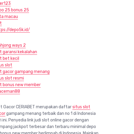
ker123
po 25 bonus 25
ta macau
t
tps://depo5k.id/
hjong ways 2
ot garansi kekalahan
t bet kecil
us slot
ot gacor gampang menang
us slot resmi
ot bonus new member
aceman88
ot Gacor CERIABET merupakan daftar
situs slot
cor
gampang menang terbaik dan no 1 di Indonesia
i ini. Penyedia link judi slot online gacor dengan
mpang jackpot terbesar dan terbaru minimal depo
 bonus new member berlimpah di Indonesia. Mainkan