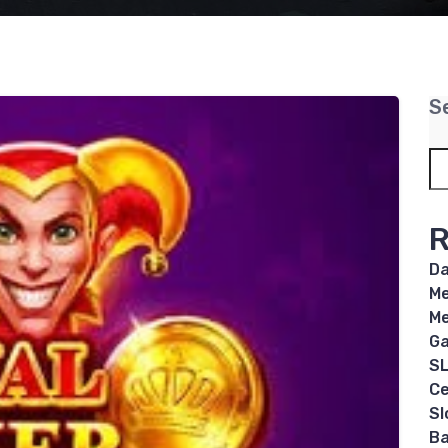
S
R
Da
Me
Me
Ga
SL
Ce
Sl
Ba