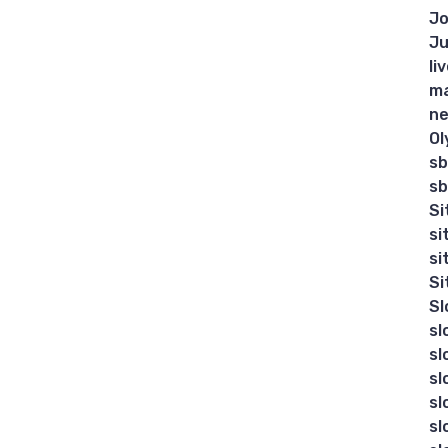
Jo
Ju
li
ma
n
Ol
sb
s
Si
si
si
Si
Sl
sl
sl
sl
sl
sl