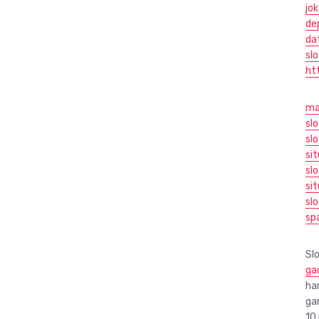
jo
de
da
slo
ht
ma
sl
slo
sit
sl
sit
sl
sp
Sl
ga
har
ga
10