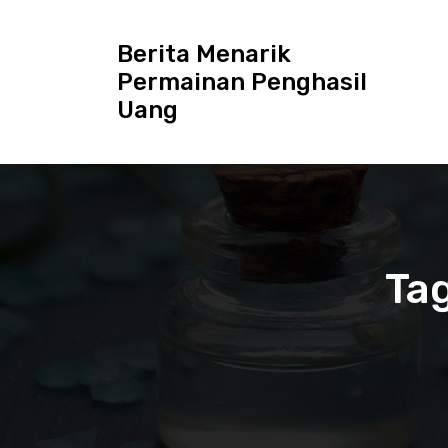
S
k
Berita Menarik
i
p
Permainan Penghasil
t
Uang
o
c
o
n
t
e
n
Tag
t