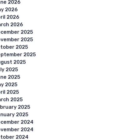
ne 2026
y 2026
ril 2026
rch 2026
ecember 2025
ovember 2025
tober 2025
eptember 2025
gust 2025
ly 2025
ne 2025
y 2025
ril 2025
rch 2025
bruary 2025
nuary 2025
ecember 2024
ovember 2024
tober 2024