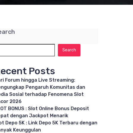
earch
Search
ecent Posts
ri Forum hingga Live Streaming:
ngungkap Pengaruh Komunitas dan
dia Sosial terhadap Fenomena Slot
cor 2026
OT BONUS : Slot Online Bonus Deposit
pat dengan Jackpot Menarik
ot Depo 5K : Link Depo 5K Terbaru dengan
nyak Keunggulan