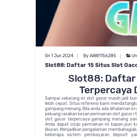
On 1 Jun 2024
By Ai881156285
Un
Slot88: Daftar 15 Situs Slot Ga
Slot88: Daftar
Terpercaya 
Sampai sekarang ini slot gacor masih jadi bu
lebih cepat. Situs referensi kami mendatang
gampang menang. Bila anda ada dihalaman ini 
peluang rasakan kesan permainan slot gacor rtp
slot gacor terpercaya gampang menang yang 
Anda dapat cicipi permainan ini kapan pun k
liburan. Menjadikan pengalaman membahagiaka
beberapa sistem pembayaran deposit y