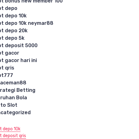
ot bonus new member 100
ot depo
ot depo 10k
ot depo 10k neymar88
ot depo 20k
ot depo 5k
ot deposit 5000
ot gacor
ot gacor hari ini
ot qris
ot777
paceman88
rategi Betting
ruhan Bola
to Slot
categorized
ot depo 10k
t deposit qris