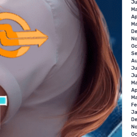
Ju
Ma
Ap
Ma
D
N
Oc
S
Au
Ju
Ju
Ma
Ap
Ma
Fe
Ja
D
N
Oc