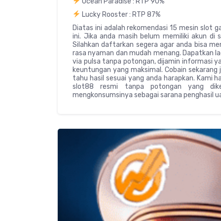
Ocean Paradise : RTP 90%
Lucky Rooster : RTP 87%
Diatas ini adalah rekomendasi 15 mesin slot g
ini. Jika anda masih belum memiliki akun di 
Silahkan daftarkan segera agar anda bisa men
rasa nyaman dan mudah menang. Dapatkan lagi 
via pulsa tanpa potongan, dijamin informasi 
keuntungan yang maksimal. Cobain sekarang j
tahu hasil sesuai yang anda harapkan. Kami h
slot88 resmi tanpa potongan yang dikel
mengkonsumsinya sebagai sarana penghasil u