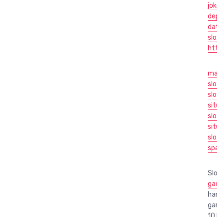
jo
de
da
slo
ht
ma
sl
slo
sit
sl
sit
sl
sp
Sl
ga
har
ga
10