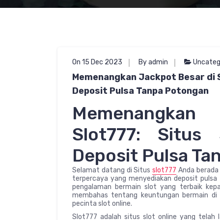
On 15 Dec 2023
By admin
Uncateg
Memenangkan Jackpot Besar di S
Deposit Pulsa Tanpa Potongan
Memenangkan 
Slot777: Situs
Deposit Pulsa Ta
Selamat datang di Situs
slot777
Anda berada d
terpercaya yang menyediakan deposit puls
pengalaman bermain slot yang terbaik kepa
membahas tentang keuntungan bermain di S
pecinta slot online.
Slot777 adalah situs slot online yang telah 