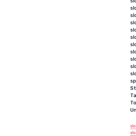
sl
sl
sl
sl
sl
sl
sl
sl
sl
sl
sl
s
St
Ta
To
Un
sl
slo