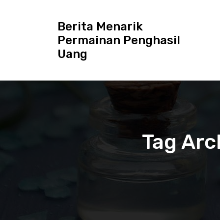
S
k
Berita Menarik
i
p
Permainan Penghasil
t
Uang
o
c
o
n
t
e
n
Tag Arc
t