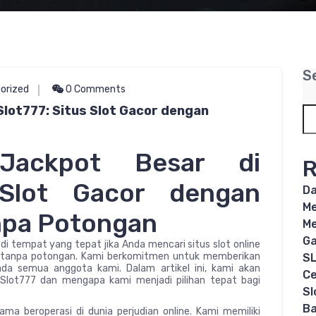
S
orized
0 Comments
lot777: Situs Slot Gacor dengan
Jackpot Besar di
R
 Slot Gacor dengan
Da
Me
npa Potongan
Me
Ga
i tempat yang tepat jika Anda mencari situs slot online
a tanpa potongan. Kami berkomitmen untuk memberikan
SL
da semua anggota kami. Dalam artikel ini, kami akan
Ce
lot777 dan mengapa kami menjadi pilihan tepat bagi
Sl
Ba
lama beroperasi di dunia perjudian online. Kami memiliki