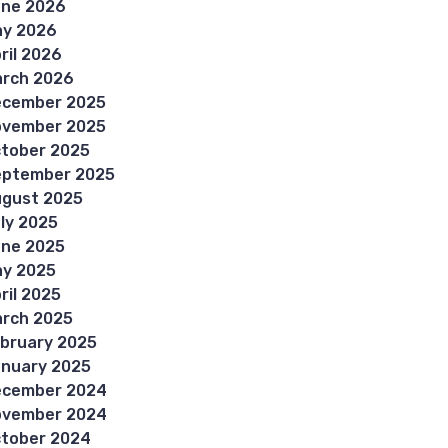
ne 2026
y 2026
ril 2026
rch 2026
ecember 2025
ovember 2025
tober 2025
eptember 2025
gust 2025
ly 2025
ne 2025
y 2025
ril 2025
rch 2025
bruary 2025
nuary 2025
ecember 2024
ovember 2024
tober 2024