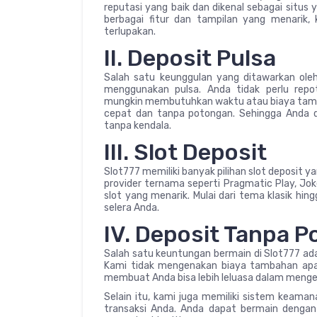
reputasi yang baik dan dikenal sebagai situs
berbagai fitur dan tampilan yang menarik
terlupakan.
II. Deposit Pulsa
Salah satu keunggulan yang ditawarkan ol
menggunakan pulsa. Anda tidak perlu rep
mungkin membutuhkan waktu atau biaya tamb
cepat dan tanpa potongan. Sehingga Anda d
tanpa kendala.
III. Slot Deposit
Slot777 memiliki banyak pilihan slot deposit 
provider ternama seperti Pragmatic Play, J
slot yang menarik. Mulai dari tema klasik hi
selera Anda.
IV. Deposit Tanpa 
Salah satu keuntungan bermain di Slot777 ad
Kami tidak mengenakan biaya tambahan apa 
membuat Anda bisa lebih leluasa dalam mengel
Selain itu, kami juga memiliki sistem keaman
transaksi Anda. Anda dapat bermain denga