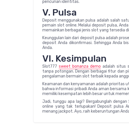
pencurian identitas.
V. Pulsa
Deposit menggunakan pulsa adalah salah sat
pemain slot online. Melalui deposit pulsa, And
memainkan berbagai jenis slot yang tersedia di
Keunggulan lain dari deposit pulsa adalah pr
deposit Anda dikonfirmasi. Sehingga Anda b
Anda.
VI. Kesimpulan
Slot777
sweet bonanza demo
adalah situs 
tanpa potongan. Dengan berbagai fitur dan p
pengalaman bermain slot terbaik kepada angg
Keamanan dan kenyamanan adalah prioritas u
bahwa informasi pribadi Anda aman bersama ka
memiliki kesempatan lebih besar untuk meme
Jadi, tunggu apa lagi? Bergabunglah dengan
online yang tak terlupakan! Deposit puls
menang jackpot. Ayo, raih keberuntungan Anda 