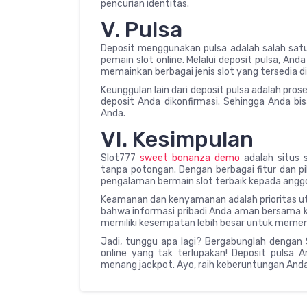
pencurian identitas.
V. Pulsa
Deposit menggunakan pulsa adalah salah sat
pemain slot online. Melalui deposit pulsa, And
memainkan berbagai jenis slot yang tersedia di
Keunggulan lain dari deposit pulsa adalah pr
deposit Anda dikonfirmasi. Sehingga Anda b
Anda.
VI. Kesimpulan
Slot777
sweet bonanza demo
adalah situs 
tanpa potongan. Dengan berbagai fitur dan p
pengalaman bermain slot terbaik kepada angg
Keamanan dan kenyamanan adalah prioritas u
bahwa informasi pribadi Anda aman bersama ka
memiliki kesempatan lebih besar untuk meme
Jadi, tunggu apa lagi? Bergabunglah dengan
online yang tak terlupakan! Deposit puls
menang jackpot. Ayo, raih keberuntungan Anda 