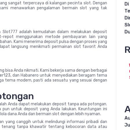
 yang sangat terpercaya di kalangan pecinta slot. Dengan
Di
, kami menawarkan pengalaman bermain slot yang tak
Te
Di
Sl
Du
eh Slot777 adalah kemudahan dalam melakukan deposit
ot-repot menggunakan metode pembayaran lain yang
ahan. Kami menerima deposit pulsa dengan proses yang
apat langsung menikmati permainan slot favorit Anda
R
yang bisa Anda nikmati. Kami bekerja sama dengan berbagai
oker123, dan Habanero untuk menyediakan beragam tema
ngga tema modern, pasti ada sesuatu yang sesuai dengan
Potongan
alah Anda dapat melakukan deposit tanpa ada potongan.
A
pun untuk deposit yang Anda lakukan. Keuntungan ini
ola dana Anda dan bermain slot dengan lebih nyaman.
Au
an yang canggih untuk melindungi informasi pribadi dan
Ju
n tenang tanpa khawatir tentang kebocoran data atau