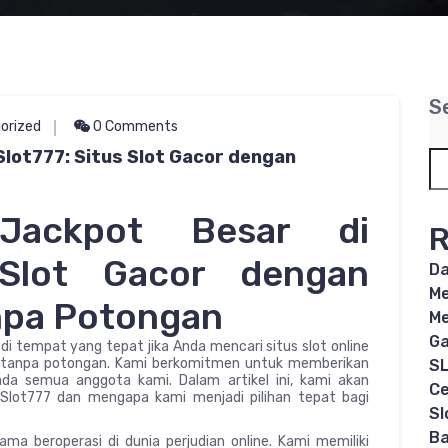
S
orized
0 Comments
lot777: Situs Slot Gacor dengan
Jackpot Besar di
R
 Slot Gacor dengan
Da
Me
npa Potongan
Me
Ga
i tempat yang tepat jika Anda mencari situs slot online
a tanpa potongan. Kami berkomitmen untuk memberikan
SL
da semua anggota kami. Dalam artikel ini, kami akan
Ce
lot777 dan mengapa kami menjadi pilihan tepat bagi
Sl
Ba
lama beroperasi di dunia perjudian online. Kami memiliki