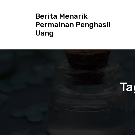
S
k
Berita Menarik
i
p
Permainan Penghasil
t
Uang
o
c
o
n
t
e
n
Ta
t