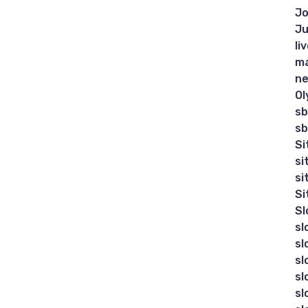
Jo
Ju
li
ma
n
Ol
sb
s
Si
si
si
Si
Sl
sl
sl
sl
sl
sl