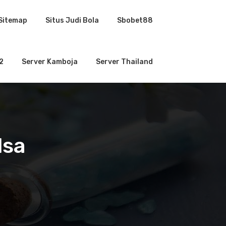
Sitemap
Situs Judi Bola
Sbobet88
2
Server Kamboja
Server Thailand
lsa