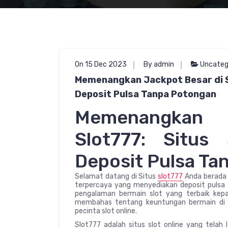
On 15 Dec 2023
By admin
Uncateg
Memenangkan Jackpot Besar di S
Deposit Pulsa Tanpa Potongan
Memenangkan 
Slot777: Situs
Deposit Pulsa Ta
Selamat datang di Situs
slot777
Anda berada d
terpercaya yang menyediakan deposit puls
pengalaman bermain slot yang terbaik kepa
membahas tentang keuntungan bermain di S
pecinta slot online.
Slot777 adalah situs slot online yang telah 