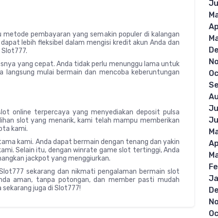
Ju
Ma
Ap
u metode pembayaran yang semakin populer di kalangan
Ma
a dapat lebih fleksibel dalam mengisi kredit akun Anda dan
D
 Slot777.
N
osesnya yang cepat. Anda tidak perlu menunggu lama untuk
isa langsung mulai bermain dan mencoba keberuntungan
Oc
S
Au
Ju
slot online terpercaya yang menyediakan deposit pulsa
Ju
ilihan slot yang menarik, kami telah mampu memberikan
ota kami.
Ma
tama kami. Anda dapat bermain dengan tenang dan yakin
Ap
mi. Selain itu, dengan winrate game slot tertinggi, Anda
Ma
nangkan jackpot yang menggiurkan.
Fe
 Slot777 sekarang dan nikmati pengalaman bermain slot
Ja
a Anda aman, tanpa potongan, dan member pasti mudah
sekarang juga di Slot777!
D
N
Oc