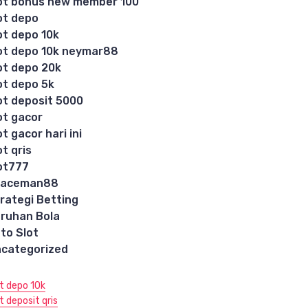
ot bonus new member 100
ot depo
ot depo 10k
ot depo 10k neymar88
ot depo 20k
ot depo 5k
ot deposit 5000
ot gacor
ot gacor hari ini
ot qris
ot777
paceman88
rategi Betting
ruhan Bola
to Slot
categorized
ot depo 10k
t deposit qris