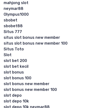
mahjong slot
neymar88
Olympus1000
sbobet
sbobet88
Situs 777
situs slot bonus new member
situs slot bonus new member 100
Situs Toto
Slot
slot bet 200
slot bet kecil
slot bonus
slot bonus 100
slot bonus new member
slot bonus new member 100
slot depo
slot depo 10k
slot depo 10k neymar88