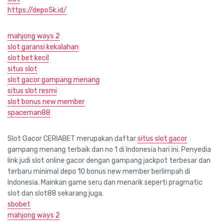
https://depo5k.id/
mahjong ways 2
slot garansi kekalahan
slot bet kecil
situs slot
slot gacor gampang menang
situs slot resmi
slot bonus new member
spaceman88
Slot Gacor CERIABET merupakan daftar
situs slot gacor
gampang menang terbaik dan no 1 di Indonesia hari ini. Penyedia
link judi slot online gacor dengan gampang jackpot terbesar dan
terbaru minimal depo 10 bonus new member berlimpah di
Indonesia. Mainkan game seru dan menarik seperti pragmatic
slot dan slot88 sekarang juga.
sbobet
mahjong ways 2