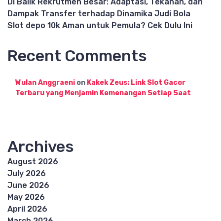
Di Balik Rekrutmen Besar: Adaptasi, Tekanan, dan
Dampak Transfer terhadap Dinamika Judi Bola
Slot depo 10k Aman untuk Pemula? Cek Dulu Ini
Recent Comments
Wulan Anggraeni
on
Kakek Zeus: Link Slot Gacor
Terbaru yang Menjamin Kemenangan Setiap Saat
Archives
August 2026
July 2026
June 2026
May 2026
April 2026
March 2026