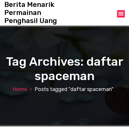
S
Berita Menarik
k
Permainan
i
Penghasil Uang
p
t
o
c
o
n
Tag Archives: daftar
t
e
spaceman
n
t
Home
Posts tagged "daftar spaceman"