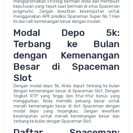
mengoptimalkan strategi bermain Anda dan membuat
keputusan yang tepat saat bermain di situs Spaceman
pragmatic. Jangan lewatkan kesempatan untuk
menggunakan APK prediksi Spaceman Super No 1 Hari
Ini dan raih kemenangan besar dengan mudah.
Modal Depo 5k:
Terbang ke Bulan
dengan Kemenangan
Besar di Spaceman
Slot
Dengan modal depo 5k, Anda dapat terbang ke bulan
dengan kemenangan besar di Spaceman Slot. Dengan
tingkat RTP yang tinggi dan fitur-fitur bonus yang
menggiurkan, Anda memiliki peluang besar untuk
meraih kemenangan besar di slot Spaceman dengan
modal depo yang terjangkau. Jangan lewatkan
kesempatan untuk meraih kemenangan besar dan
terbang ke bulan dengan Spaceman Slot.
Daftar Spaceman: