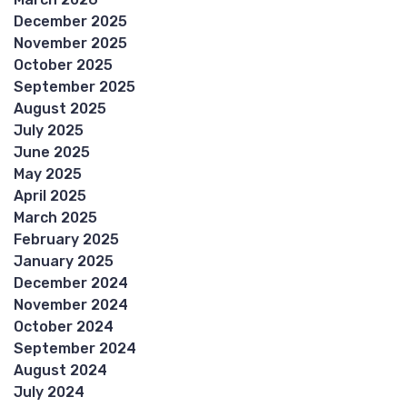
December 2025
November 2025
October 2025
September 2025
August 2025
July 2025
June 2025
May 2025
April 2025
March 2025
February 2025
January 2025
December 2024
November 2024
October 2024
September 2024
August 2024
July 2024