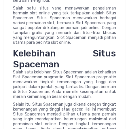
seru dan menghibur.
Salah satu situs yang menawarkan pengalaman
bermain slot online yang tak terlupakan adalah Situs
Spaceman. Situs Spaceman menawarkan berbagai
variasi permainan slot, termasuk Slot Spaceman, yang
sangat populer di kalangan pemain judi online. Dengan
tampilan grafis yang menarik dan fitur-fitur khusus
yang menguntungkan, Slot Spaceman menjadi pilihan
utama para pecinta slot online.
Kelebihan Situs
Spaceman
Salah satu kelebihan Situs Spaceman adalah kehadiran
Slot Spaceman pragmatic. Slot Spaceman pragmatic
menawarkan tingkat kemenangan yang tinggi dan
jackpot dalam jumlah yang fantastis. Dengan bermain
di Situs Spaceman, Anda memiliki kesempatan untuk
meraih kemenangan besar dengan mudah.
Selain itu, Situs Spaceman juga dikenal dengan tingkat
kemenangan yang tinggi atau gacor. Hal ini membuat
Situs Spaceman menjadi pilihan utama para pemain
yang ingin mendapatkan keuntungan maksimal dari
permainan slot online. Dengan tingkat kemenangan
yang tinggi, Anda dapat memaksimalkan potensi