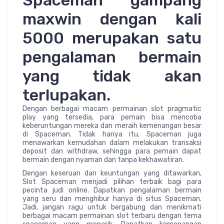
Spaceman gampang
maxwin dengan kali
5000 merupakan satu
pengalaman bermain
yang tidak akan
terlupakan.
Dengan berbagai macam permainan slot pragmatic
play yang tersedia, para pemain bisa mencoba
keberuntungan mereka dan meraih kemenangan besar
di Spaceman. Tidak hanya itu, Spaceman juga
menawarkan kemudahan dalam melakukan transaksi
deposit dan withdraw, sehingga para pemain dapat
bermain dengan nyaman dan tanpa kekhawatiran.
Dengan keseruan dan keuntungan yang ditawarkan,
Slot Spaceman menjadi pilihan terbaik bagi para
pecinta judi online. Dapatkan pengalaman bermain
yang seru dan menghibur hanya di situs Spaceman.
Jadi, jangan ragu untuk bergabung dan menikmati
berbagai macam permainan slot terbaru dengan tema