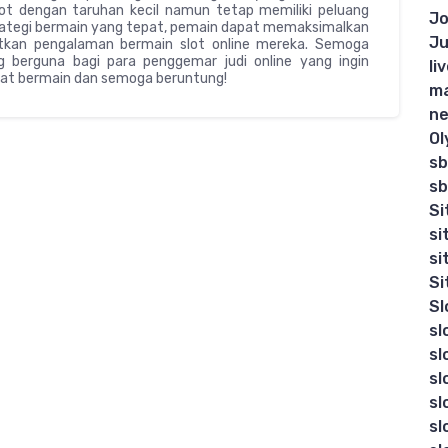
ot dengan taruhan kecil namun tetap memiliki peluang
Jo
ategi bermain yang tepat, pemain dapat memaksimalkan
Ju
kan pengalaman bermain slot online mereka. Semoga
g berguna bagi para penggemar judi online yang ingin
li
mat bermain dan semoga beruntung!
ma
n
Ol
sb
s
Si
si
si
Si
Sl
sl
sl
sl
sl
sl