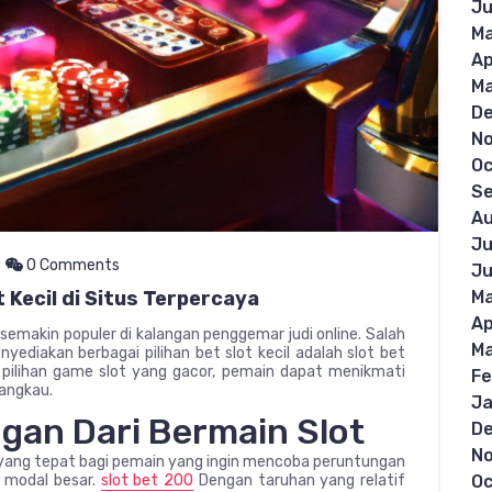
Ju
Ma
Ap
Ma
D
N
Oc
S
Au
Ju
0 Comments
Ju
 Kecil di Situs Terpercaya
Ma
Ap
e semakin populer di kalangan penggemar judi online. Salah
Ma
yediakan berbagai pilihan bet slot kecil adalah slot bet
pilihan game slot yang gacor, pemain dapat menikmati
Fe
jangkau.
Ja
gan Dari Bermain Slot
D
N
 yang tepat bagi pemain yang ingin mencoba peruntungan
n modal besar.
slot bet 200
Dengan taruhan yang relatif
Oc