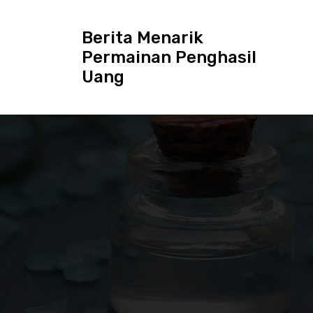
S
k
Berita Menarik
i
p
Permainan Penghasil
t
Uang
o
c
o
n
t
e
n
t