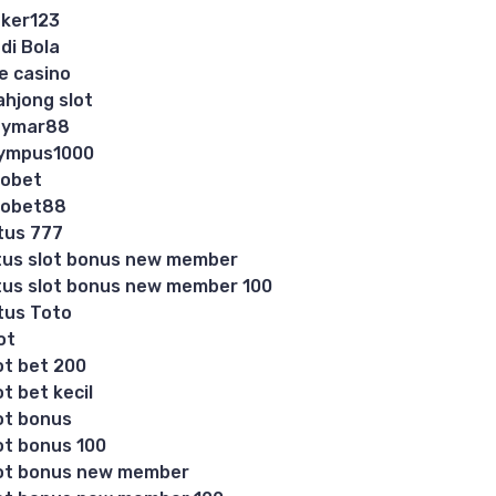
ker123
di Bola
ve casino
hjong slot
eymar88
ympus1000
obet
bobet88
tus 777
tus slot bonus new member
tus slot bonus new member 100
tus Toto
ot
ot bet 200
ot bet kecil
ot bonus
ot bonus 100
ot bonus new member