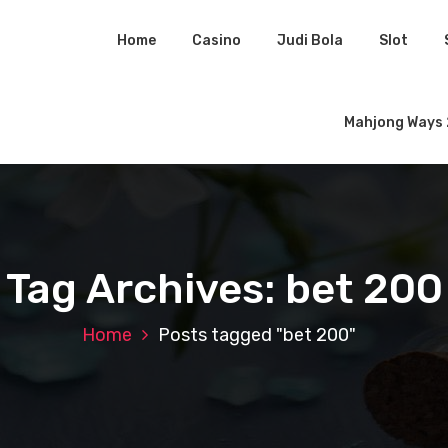
Home
Casino
Judi Bola
Slot
Mahjong Ways 
Tag Archives: bet 200
Home
Posts tagged "bet 200"