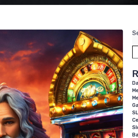
S
R
Da
Me
Me
Ga
SL
Ce
Sl
Ba