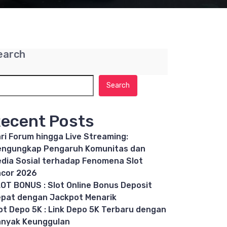
earch
Search
ecent Posts
ri Forum hingga Live Streaming:
ngungkap Pengaruh Komunitas dan
dia Sosial terhadap Fenomena Slot
cor 2026
OT BONUS : Slot Online Bonus Deposit
pat dengan Jackpot Menarik
ot Depo 5K : Link Depo 5K Terbaru dengan
nyak Keunggulan