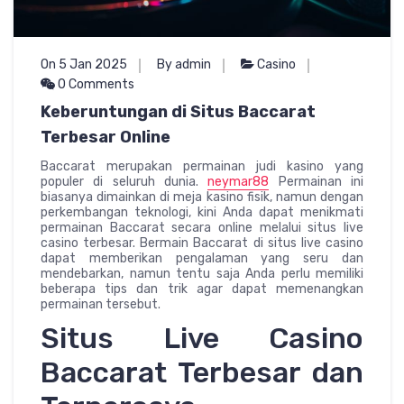
On 5 Jan 2025
By admin
Casino
0 Comments
Keberuntungan di Situs Baccarat
Terbesar Online
Baccarat merupakan permainan judi kasino yang
populer di seluruh dunia.
neymar88
Permainan ini
biasanya dimainkan di meja kasino fisik, namun dengan
perkembangan teknologi, kini Anda dapat menikmati
permainan Baccarat secara online melalui situs live
casino terbesar. Bermain Baccarat di situs live casino
dapat memberikan pengalaman yang seru dan
mendebarkan, namun tentu saja Anda perlu memiliki
beberapa tips dan trik agar dapat memenangkan
permainan tersebut.
Situs Live Casino
Baccarat Terbesar dan