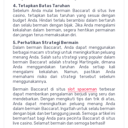
4. Tetapkan Batas Taruhan
Sebelum Anda mulai bermain Baccarat di situs live
casino, tetapkan batas taruhan yang sesuai dengan
budget Anda. Hindari terlalu berambisi dalam bertaruh
dan selalu bermain dengan bijak. Jika Anda mengalami
kekalahan dalam bermain, segera hentikan permainan
dan jangan terus memaksakan diri.
5. Perhatikan Strategi Bermain
Dalam bermain Baccarat, Anda dapat menggunakan
berbagai macam strategi untuk meningkatkan peluang
menang Anda. Salah satu strategi yang populer dalam
bermain Baccarat adalah strategi Martingale, dimana
Anda menggandakan taruhan Anda setiap kali
mengalami kekalahan. Namun, pastikan Anda
memahami risiko dari strategi tersebut sebelum
menggunakannya.
Bermain Baccarat di situs
slot spaceman
terbesar
dapat memberikan pengalaman berjudi yang seru dan
mendebarkan. Dengan mengikuti tips dan trik di atas,
Anda dapat meningkatkan peluang menang Anda
dalam bermain Baccarat. Ingatlah untuk selalu bermain
dengan bijak dan bertanggung jawab. Semoga artikel ini
bermanfaat bagi Anda para pecinta Baccarat di situs
live casino. Selamat bermain dan semoga berhasil!