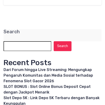
Search
Search
Recent Posts
Dari Forum hingga Live Streaming: Mengungkap
Pengaruh Komunitas dan Media Sosial terhadap
Fenomena Slot Gacor 2026
SLOT BONUS : Slot Online Bonus Deposit Cepat
dengan Jackpot Menarik
Slot Depo 5K : Link Depo 5K Terbaru dengan Banyak
Keunggulan