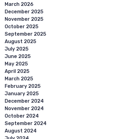
March 2026
December 2025
November 2025
October 2025
September 2025
August 2025
July 2025
June 2025
May 2025
April 2025
March 2025
February 2025
January 2025
December 2024
November 2024
October 2024
September 2024
August 2024
July 2024