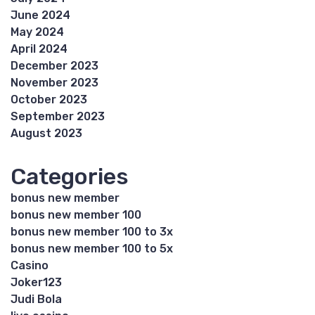
June 2024
May 2024
April 2024
December 2023
November 2023
October 2023
September 2023
August 2023
Categories
bonus new member
bonus new member 100
bonus new member 100 to 3x
bonus new member 100 to 5x
Casino
Joker123
Judi Bola