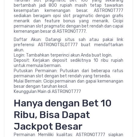
Taruhan slot pragmatic bet 100 yang sekarang
bertambah jadi 800 rupiah masih tetap tawarkan
kesempatan kemenangan besar. ASTRONOT777
sediakan beragam opsi slot pragmatic dengan grafis
menarik dan feature bonus yang menarik. Cicipi
permainan slot pragmatic dengan bet rendah dan capai
kemenangan besar di ASTRONOT777.
Daftar Akun: Datangi situs sah atau pakai link
preferensi ASTRONOTSLOT777 buat mendaftarkan
akun.
Login: Tambahkan terperinci akun Anda buat login.
Deposit: Kerjakan deposit sedikitnya 10 ribu rupiah
untuk memulai bermain.
Putuskan Permainan: Putuskan dari beberapa ratus
permainan slot dengan bet rendah yang tersedia.
Mulai Bermain: Cicipi permainan dan gapai kemenangan
besar dengan taruhan kecil.
Keunggulan Main di ASTRONOT777
Hanya dengan Bet 10
Ribu, Bisa Dapat
Jackpot Besar
Permainan Memiliki kualitas: ASTRONOT777 siapkan