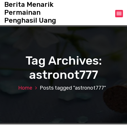
S
Berita Menarik
k
Permainan
i
Penghasil Uang
p
t
o
c
o
n
Tag Archives:
t
e
astronot777
n
t
Home
Posts tagged "astronot777"