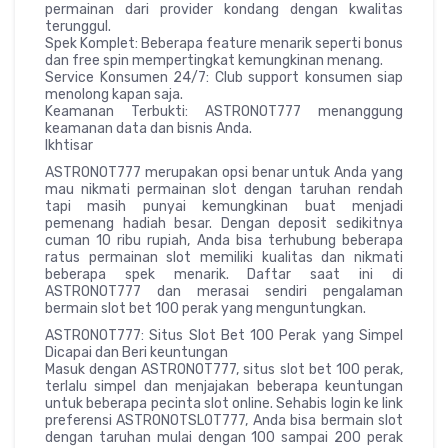
permainan dari provider kondang dengan kwalitas
terunggul.
Spek Komplet: Beberapa feature menarik seperti bonus
dan free spin mempertingkat kemungkinan menang.
Service Konsumen 24/7: Club support konsumen siap
menolong kapan saja.
Keamanan Terbukti: ASTRONOT777 menanggung
keamanan data dan bisnis Anda.
Ikhtisar
ASTRONOT777 merupakan opsi benar untuk Anda yang
mau nikmati permainan slot dengan taruhan rendah
tapi masih punyai kemungkinan buat menjadi
pemenang hadiah besar. Dengan deposit sedikitnya
cuman 10 ribu rupiah, Anda bisa terhubung beberapa
ratus permainan slot memiliki kualitas dan nikmati
beberapa spek menarik. Daftar saat ini di
ASTRONOT777 dan merasai sendiri pengalaman
bermain slot bet 100 perak yang menguntungkan.
ASTRONOT777: Situs Slot Bet 100 Perak yang Simpel
Dicapai dan Beri keuntungan
Masuk dengan ASTRONOT777, situs slot bet 100 perak,
terlalu simpel dan menjajakan beberapa keuntungan
untuk beberapa pecinta slot online. Sehabis login ke link
preferensi ASTRONOTSLOT777, Anda bisa bermain slot
dengan taruhan mulai dengan 100 sampai 200 perak