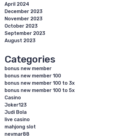
April 2024
December 2023
November 2023
October 2023
September 2023
August 2023
Categories
bonus new member
bonus new member 100
bonus new member 100 to 3x
bonus new member 100 to 5x
Casino
Joker123
Judi Bola
live casino
mahjong slot
neymar88