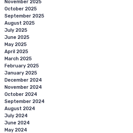
November 2025
October 2025
September 2025
August 2025
July 2025
June 2025
May 2025
April 2025
March 2025
February 2025
January 2025
December 2024
November 2024
October 2024
September 2024
August 2024
July 2024
June 2024
May 2024