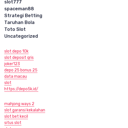
slot777
spaceman88
Strategi Betting
Taruhan Bola
Toto Slot
Uncategorized
slot depo 10k
slot deposit qris
joker123
depo 25 bonus 25
data macau
slot
https://depo5k.id/
mahjong ways 2
slot garansi kekalahan
slot bet kecil
situs slot