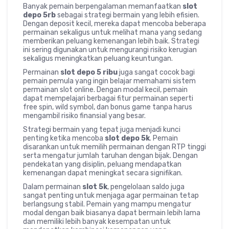
Banyak pemain berpengalaman memanfaatkan
slot
depo 5rb
sebagai strategi bermain yang lebih efisien.
Dengan deposit kecil, mereka dapat mencoba beberapa
permainan sekaligus untuk melihat mana yang sedang
memberikan peluang kemenangan lebih baik. Strategi
ini sering digunakan untuk mengurangi risiko kerugian
sekaligus meningkatkan peluang keuntungan.
Permainan
slot depo 5 ribu
juga sangat cocok bagi
pemain pemula yang ingin belajar memahami sistem
permainan slot online. Dengan modal kecil, pemain
dapat mempelajari berbagai fitur permainan seperti
free spin, wild symbol, dan bonus game tanpa harus
mengambil risiko finansial yang besar.
Strategi bermain yang tepat juga menjadi kunci
penting ketika mencoba
slot depo 5k
. Pemain
disarankan untuk memilih permainan dengan RTP tinggi
serta mengatur jumlah taruhan dengan bijak. Dengan
pendekatan yang disiplin, peluang mendapatkan
kemenangan dapat meningkat secara signifikan.
Dalam permainan
slot 5k
, pengelolaan saldo juga
sangat penting untuk menjaga agar permainan tetap
berlangsung stabil. Pemain yang mampu mengatur
modal dengan baik biasanya dapat bermain lebih lama
dan memiliki lebih banyak kesempatan untuk